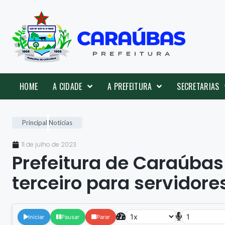
HOME
A CIDADE
A PREFEITURA
SECRETARIAS
Principal
Notícias
11 de julho de 2023
Prefeitura de Caraúba
terceiro para servidore
Iniciar
Pausar
Parar