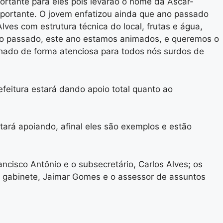
ortante para eles pois levarão o nome da Ascar-
portante. O jovem enfatizou ainda que ano passado
ves com estrutura técnica do local, frutas e água,
ano passado, este ano estamos animados, e queremos o
lhado de forma atenciosa para todos nós surdos de
feitura estará dando apoio total quanto ao
ará apoiando, afinal eles são exemplos e estão
ncisco Antônio e o subsecretário, Carlos Alves; os
de gabinete, Jaimar Gomes e o assessor de assuntos