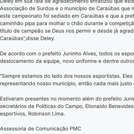
Deley em sua fala de agradecimento enfatizou que este
Associação de Surdos e o município de Caraúbas que 
este campeonato foi sediado em Caraúbas e que a prefei
caminhão pipa para molhar o chão durante a competiç
título de campeão se Deus nos permir e desde já agrad
Caraúbas”,disse Deley.
De acordo com o prefeito Juninho Alves, todos os espo
deslocamento da equipe, novo uniforme e dentre outro
“Sempre estamos do lado dos nossos esportistas. Eles 
representando nosso município, então nada mais justo q
Estiveram presentes no momento além do prefeito Juninh
secretários de Políticas do Campo, Elionaldo Benevides
esportivos, Robinson Lima.
Assessoria de Comunicação PMC