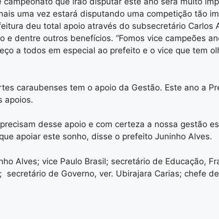
 campeonato que irão disputar este ano será muito imp
mais uma vez estará disputando uma competição tão im
tura deu total apoio através do subsecretário Carlos Al
ão e dentre outros benefícios. “Fomos vice campeões 
eço a todos em especial ao prefeito e o vice que tem o
rtes caraubenses tem o apoio da Gestão. Este ano a Pre
s apoios.
precisam desse apoio e com certeza a nossa gestão est
ue apoiar este sonho, disse o prefeito Juninho Alves.
o Alves; vice Paulo Brasil; secretário de Educação, Fra
; secretário de Governo, ver. Ubirajara Carias; chefe 