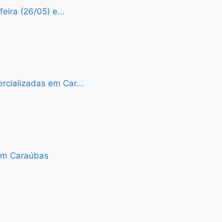
eira (26/05) e...
cializadas em Car...
 em Caraúbas