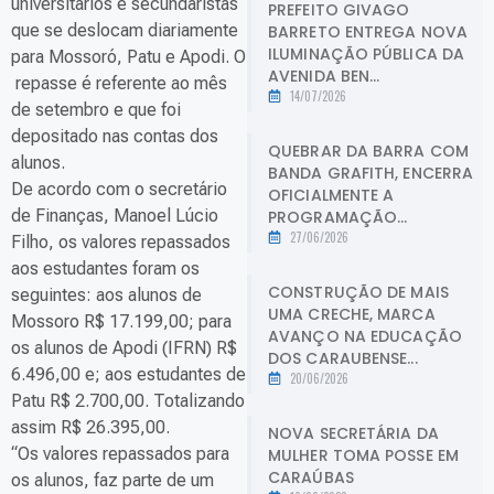
universitários e secundaristas
PREFEITO GIVAGO
que se deslocam diariamente
BARRETO ENTREGA NOVA
ILUMINAÇÃO PÚBLICA DA
para Mossoró, Patu e Apodi. O
AVENIDA BEN...
repasse é referente ao mês
14/07/2026
de setembro e que foi
depositado nas contas dos
QUEBRAR DA BARRA COM
alunos.
BANDA GRAFITH, ENCERRA
De acordo com o secretário
OFICIALMENTE A
de Finanças, Manoel Lúcio
PROGRAMAÇÃO...
27/06/2026
Filho, os valores repassados
aos estudantes foram os
CONSTRUÇÃO DE MAIS
seguintes: aos alunos de
UMA CRECHE, MARCA
Mossoro R$ 17.199,00; para
AVANÇO NA EDUCAÇÃO
os alunos de Apodi (IFRN) R$
DOS CARAUBENSE...
6.496,00 e; aos estudantes de
20/06/2026
Patu R$ 2.700,00. Totalizando
assim R$ 26.395,00.
NOVA SECRETÁRIA DA
“Os valores repassados para
MULHER TOMA POSSE EM
CARAÚBAS
os alunos, faz parte de um