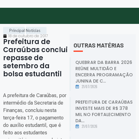
Principal
Notícias
18 de outubro de 2017
Prefeitura de
OUTRAS MATÉRIAS
Caraúbas conclui
repasse de
QUEBRAR DA BARRA 2026
setembro da
REÚNE MULTIDÃO E
bolsa estudantil
.
ENCERRA PROGRAMAÇÃO
JUNINA DE C...
21/07/2026
A prefeitura de Caraúbas, por
PREFEITURA DE CARAÚBAS
intermédio da Secretaria de
INVESTE MAIS DE R$ 378
Finanças, concluiu nesta
MIL NO FORTALECIMENTO
terça-feira 17, o pagamento
DA...
do auxílio estudantil, que é
21/07/2026
feito aos estudantes