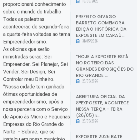
16/06/2026
proporcionará conhecimento
sobre o mundo do trabalho.
PREFEITO GIVAGO
Todas as palestras
BARRETO COMEMORA
acontecerão de segunda-feira
EDIÇÃO HISTÓRICA DA
a quarta-feira voltadas ao tema
EXPOESTE EM CARAÚ...
31/05/2026
Empreendedorismo.
As oficinas que serão
“HOJE A EXPOESTE ESTÁ
ministradas serão: Sei
NO ROTEIRO DAS
Empreender, Sei Planejar, Sei
GRANDES EXPOSIÇÕES DO
Vender, Sei Design, Sei
RIO GRANDE ...
Controlar meu Dinheiro.
25/05/2026
“Nossa cidade tem ganhado
ótimas oportunidades de
ABERTURA OFICIAL DA
empreendedorismo, após a
8ªEXPOESTE, ACONTECE
NESSA TERÇA - FEIRA
nossa parceria com o Serviço
(26/05) E...
de Apoio às Micro e Pequenas
25/05/2026
Empresas do Rio Grande do
Norte – Sebrae; que se
EXPOESTE 2026 BATE
instalou em nosso município