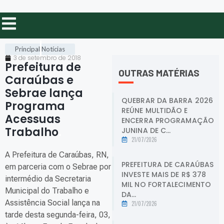
Principal
Notícias
3 de setembro de 2018
Prefeitura de
OUTRAS MATÉRIAS
Caraúbas e
Sebrae lança
QUEBRAR DA BARRA 2026
Programa
REÚNE MULTIDÃO E
Acessuas
ENCERRA PROGRAMAÇÃO
Trabalho
.
JUNINA DE C...
21/07/2026
A Prefeitura de Caraúbas, RN,
PREFEITURA DE CARAÚBAS
em parceria com o Sebrae por
INVESTE MAIS DE R$ 378
intermédio da Secretaria
MIL NO FORTALECIMENTO
Municipal do Trabalho e
DA...
Assistência Social lança na
21/07/2026
tarde desta segunda-feira, 03,