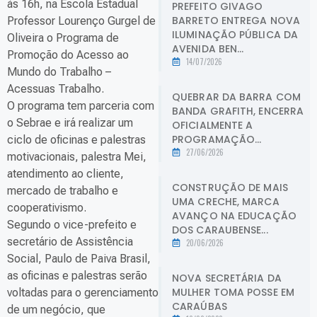
às 16h, na Escola Estadual
PREFEITO GIVAGO
BARRETO ENTREGA NOVA
Professor Lourenço Gurgel de
ILUMINAÇÃO PÚBLICA DA
Oliveira o Programa de
AVENIDA BEN...
Promoção do Acesso ao
14/07/2026
Mundo do Trabalho –
Acessuas Trabalho.
QUEBRAR DA BARRA COM
O programa tem parceria com
BANDA GRAFITH, ENCERRA
o Sebrae e irá realizar um
OFICIALMENTE A
PROGRAMAÇÃO...
ciclo de oficinas e palestras
27/06/2026
motivacionais, palestra Mei,
atendimento ao cliente,
CONSTRUÇÃO DE MAIS
mercado de trabalho e
UMA CRECHE, MARCA
cooperativismo.
AVANÇO NA EDUCAÇÃO
Segundo o vice-prefeito e
DOS CARAUBENSE...
secretário de Assistência
20/06/2026
Social, Paulo de Paiva Brasil,
as oficinas e palestras serão
NOVA SECRETÁRIA DA
MULHER TOMA POSSE EM
voltadas para o gerenciamento
CARAÚBAS
de um negócio, que