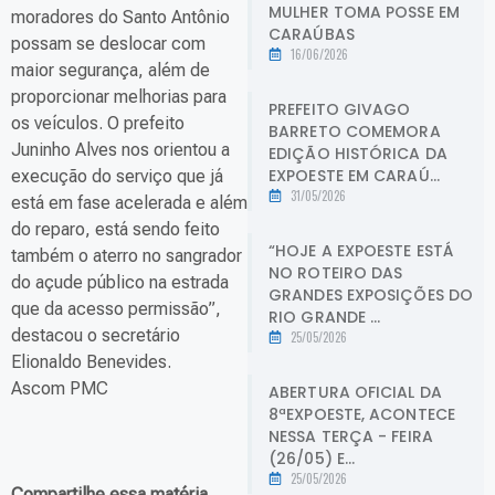
MULHER TOMA POSSE EM
moradores do Santo Antônio
CARAÚBAS
possam se deslocar com
16/06/2026
maior segurança, além de
proporcionar melhorias para
PREFEITO GIVAGO
os veículos. O prefeito
BARRETO COMEMORA
Juninho Alves nos orientou a
EDIÇÃO HISTÓRICA DA
EXPOESTE EM CARAÚ...
execução do serviço que já
31/05/2026
está em fase acelerada e além
do reparo, está sendo feito
“HOJE A EXPOESTE ESTÁ
também o aterro no sangrador
NO ROTEIRO DAS
do açude público na estrada
GRANDES EXPOSIÇÕES DO
que da acesso permissão”,
RIO GRANDE ...
destacou o secretário
25/05/2026
Elionaldo Benevides.
Ascom PMC
ABERTURA OFICIAL DA
8ªEXPOESTE, ACONTECE
NESSA TERÇA - FEIRA
(26/05) E...
25/05/2026
Compartilhe essa matéria