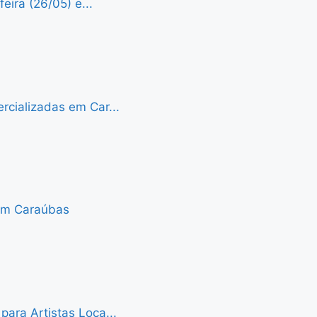
eira (26/05) e...
cializadas em Car...
 em Caraúbas
ara Artistas Loca...