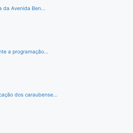
a da Avenida Ben...
nte a programação...
cação dos caraubense...