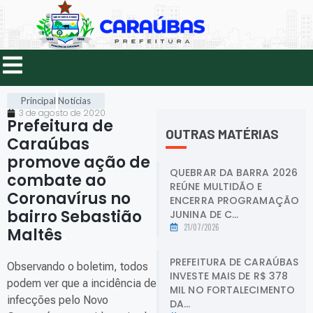
Principal
Notícias
3 de agosto de 2020
Prefeitura de
OUTRAS MATÉRIAS
Caraúbas
promove ação de
QUEBRAR DA BARRA 2026
combate ao
REÚNE MULTIDÃO E
Coronavírus no
ENCERRA PROGRAMAÇÃO
bairro Sebastião
JUNINA DE C...
21/07/2026
Maltês
.
PREFEITURA DE CARAÚBAS
Observando o boletim, todos
INVESTE MAIS DE R$ 378
podem ver que a incidência de
MIL NO FORTALECIMENTO
infecções pelo Novo
DA...