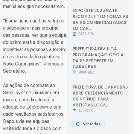
manhã aos que necessitarem.
EXPOESTE 2026 BATE
RECORDE E TEM TODAS AS
“É uma ação que busca trazer
BAIAS COMERCIALIZADAS
a saúde para mais próximo
EM CAR...
23/05/2026
das pessoas, ver que a equipe
do bairro está à disposição e
PREFEITURA DIVULGA
incentivar as pessoas a terem
PROGRAMAÇÃO OFICIAL
o devido cuidado quanto ao
DA 8ª EXPOESTE EM
Novo Coronavírus”, afirmou o
CARAÚBAS
Secretário.
20/05/2026
As ações de combate ao
PREFEITURA DE CARAÚBAS
SarsCov-2 se iniciaram em
ABRE CREDENCIAMENTO
CONTÍNUO PARA
março, com direito até a
ARTISTAS LOCA...
adoção de Lockdown e tem
12/05/2026
dado resultados satisfatórios.
Depois de ter equipes
Ver todas
visitando toda a cidade com