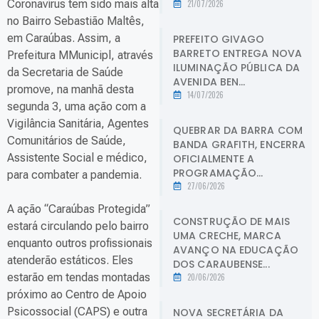
Coronavírus tem sido mais alta
21/07/2026
no Bairro Sebastião Maltês,
em Caraúbas. Assim, a
PREFEITO GIVAGO
BARRETO ENTREGA NOVA
Prefeitura MMunicipl, através
ILUMINAÇÃO PÚBLICA DA
da Secretaria de Saúde
AVENIDA BEN...
promove, na manhã desta
14/07/2026
segunda 3, uma ação com a
Vigilância Sanitária, Agentes
QUEBRAR DA BARRA COM
Comunitários de Saúde,
BANDA GRAFITH, ENCERRA
Assistente Social e médico,
OFICIALMENTE A
PROGRAMAÇÃO...
para combater a pandemia.
27/06/2026
A ação “Caraúbas Protegida”
CONSTRUÇÃO DE MAIS
estará circulando pelo bairro
UMA CRECHE, MARCA
enquanto outros profissionais
AVANÇO NA EDUCAÇÃO
atenderão estáticos. Eles
DOS CARAUBENSE...
estarão em tendas montadas
20/06/2026
próximo ao Centro de Apoio
Psicossocial (CAPS) e outra
NOVA SECRETÁRIA DA