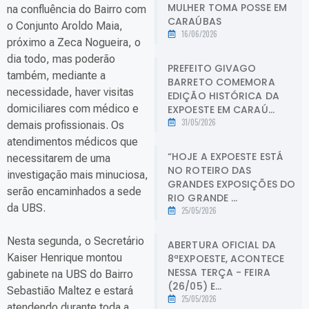
MULHER TOMA POSSE EM
na confluência do Bairro com
CARAÚBAS
o Conjunto Aroldo Maia,
16/06/2026
próximo a Zeca Nogueira, o
dia todo, mas poderão
PREFEITO GIVAGO
também, mediante a
BARRETO COMEMORA
necessidade, haver visitas
EDIÇÃO HISTÓRICA DA
domiciliares com médico e
EXPOESTE EM CARAÚ...
31/05/2026
demais profissionais. Os
atendimentos médicos que
“HOJE A EXPOESTE ESTÁ
necessitarem de uma
NO ROTEIRO DAS
investigação mais minuciosa,
GRANDES EXPOSIÇÕES DO
serão encaminhados a sede
RIO GRANDE ...
da UBS.
25/05/2026
Nesta segunda, o Secretário
ABERTURA OFICIAL DA
Kaiser Henrique montou
8ªEXPOESTE, ACONTECE
NESSA TERÇA - FEIRA
gabinete na UBS do Bairro
(26/05) E...
Sebastião Maltez e estará
25/05/2026
atendendo durante toda a