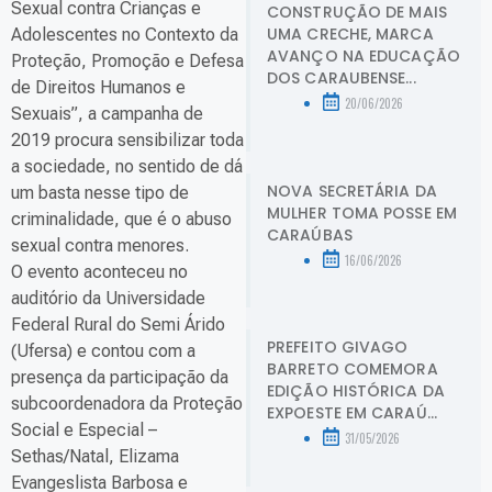
Sexual contra Crianças e
CONSTRUÇÃO DE MAIS
UMA CRECHE, MARCA
Adolescentes no Contexto da
AVANÇO NA EDUCAÇÃO
Proteção, Promoção e Defesa
DOS CARAUBENSE...
de Direitos Humanos e
20/06/2026
Sexuais”, a campanha de
2019 procura sensibilizar toda
a sociedade, no sentido de dá
NOVA SECRETÁRIA DA
um basta nesse tipo de
MULHER TOMA POSSE EM
criminalidade, que é o abuso
CARAÚBAS
sexual contra menores.
16/06/2026
O evento aconteceu no
auditório da Universidade
Federal Rural do Semi Árido
PREFEITO GIVAGO
(Ufersa) e contou com a
BARRETO COMEMORA
presença da participação da
EDIÇÃO HISTÓRICA DA
subcoordenadora da Proteção
EXPOESTE EM CARAÚ...
Social e Especial –
31/05/2026
Sethas/Natal, Elizama
Evangeslista Barbosa e