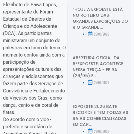
Elizabete de Paiva Lopes,
“HOJE A EXPOESTE ESTÁ
representante do Fórum
NO ROTEIRO DAS
Estadual de Direitos da
GRANDES EXPOSIÇÕES DO
Criança e do Adolescente
RIO GRANDE ...
(DCA). As participantes
25/05/2026
ministraram um conjunto de
palestras em torno do tema. O
momento contou ainda com a
ABERTURA OFICIAL DA
participação de
8ªEXPOESTE, ACONTECE
apresentações culturais das
NESSA TERÇA - FEIRA
(26/05) E...
crianças e adolescentes que
25/05/2026
fazem parte dos Serviços de
Convivência e Fortalecimento
de Vínculos dos Cras, como
dança, canto e de coral de
EXPOESTE 2026 BATE
RECORDE E TEM TODAS AS
flatas.
BAIAS COMERCIALIZADAS
De acordo com o vice-
EM CAR...
prefeito e secretário de
23/05/2026
Assistência Social, Paulo