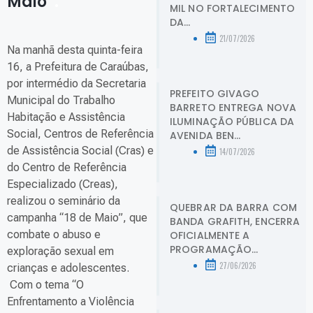
Maio”
.
MIL NO FORTALECIMENTO
DA...
21/07/2026
Na manhã desta quinta-feira
16, a Prefeitura de Caraúbas,
por intermédio da Secretaria
PREFEITO GIVAGO
Municipal do Trabalho
BARRETO ENTREGA NOVA
Habitação e Assistência
ILUMINAÇÃO PÚBLICA DA
Social, Centros de Referência
AVENIDA BEN...
de Assistência Social (Cras) e
14/07/2026
do Centro de Referência
Especializado (Creas),
realizou o seminário da
QUEBRAR DA BARRA COM
campanha “18 de Maio”, que
BANDA GRAFITH, ENCERRA
combate o abuso e
OFICIALMENTE A
PROGRAMAÇÃO...
exploração sexual em
27/06/2026
crianças e adolescentes.
Com o tema “O
Enfrentamento a Violência