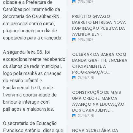
21/07/2026
cidade e a Prefeitura de
Caraúbas por intermédio da
PREFEITO GIVAGO
Secretaria de Caraúbas-RN,
BARRETO ENTREGA NOVA
em parceria com o circo,
ILUMINAÇÃO PÚBLICA DA
proporcionaram um dia de
AVENIDA BEN...
espetáculo para a criançada.
14/07/2026
A segunda-feira 06, foi
QUEBRAR DA BARRA COM
excepcionalmente recebendo
BANDA GRAFITH, ENCERRA
OFICIALMENTE A
os alunos da rede municipal,
PROGRAMAÇÃO...
logo pela manhã as crianças
27/06/2026
do Ensino Infantil e
Fundamental I e II, onde
CONSTRUÇÃO DE MAIS
tiveram a oportunidade de
UMA CRECHE, MARCA
brincar e interagir com
AVANÇO NA EDUCAÇÃO
palhaços e malabaristas.
DOS CARAUBENSE...
20/06/2026
O secretário de Educação
NOVA SECRETÁRIA DA
Francisco Antônio, disse que