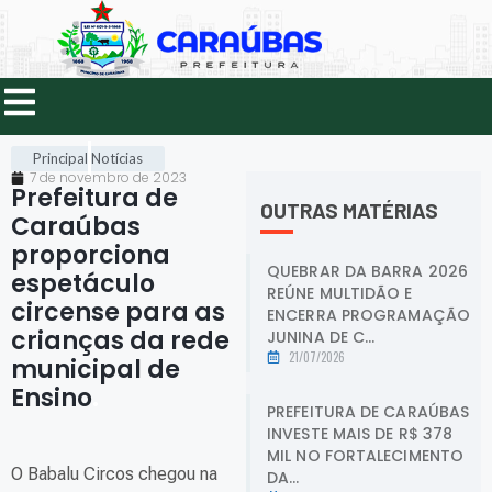
Principal
Notícias
7 de novembro de 2023
Prefeitura de
OUTRAS MATÉRIAS
Caraúbas
proporciona
QUEBRAR DA BARRA 2026
espetáculo
REÚNE MULTIDÃO E
circense para as
ENCERRA PROGRAMAÇÃO
crianças da rede
JUNINA DE C...
21/07/2026
municipal de
Ensino
.
PREFEITURA DE CARAÚBAS
INVESTE MAIS DE R$ 378
MIL NO FORTALECIMENTO
O Babalu Circos chegou na
DA...