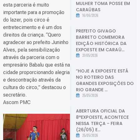
MULHER TOMA POSSE EM
esta parceria é muito
CARAÚBAS
importante para a promoção
16/06/2026
do lazer, pois circo é
entretecimento e é um dos
PREFEITO GIVAGO
direitos da criança. “Quero
BARRETO COMEMORA
agradecer ao prefeito Juninho
EDIÇÃO HISTÓRICA DA
EXPOESTE EM CARAÚ...
Alves, pela sensibilização
31/05/2026
através da parceria com o
empresário Babalu que está na
“HOJE A EXPOESTE ESTÁ
cidade proporcionando alegria
NO ROTEIRO DAS
e descontração através da
GRANDES EXPOSIÇÕES DO
cultura do circo,” destacou o
RIO GRANDE ...
secretário.
25/05/2026
Ascom PMC
ABERTURA OFICIAL DA
8ªEXPOESTE, ACONTECE
NESSA TERÇA - FEIRA
(26/05) E...
25/05/2026