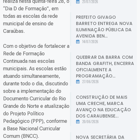
realiza nesta quinta-feira 28, o
21/07/2026
“Dia D de Formação”, em
todas as escolas da rede
PREFEITO GIVAGO
BARRETO ENTREGA NOVA
municipal de ensino de
ILUMINAÇÃO PÚBLICA DA
Caraúbas.
AVENIDA BEN...
14/07/2026
Com o objetivo de fortalecer a
Rede de Formação
QUEBRAR DA BARRA COM
Continuada nas escolas
BANDA GRAFITH, ENCERRA
municipais. As escolas estão
OFICIALMENTE A
PROGRAMAÇÃO...
atuando simultaneamente,
27/06/2026
durante todo o dia, discutindo
sobre a implementação do
CONSTRUÇÃO DE MAIS
Documento Curricular do Rio
UMA CRECHE, MARCA
Grande do Norte e atualização
AVANÇO NA EDUCAÇÃO
do Projeto Político
DOS CARAUBENSE...
Pedagógico (PPP), conforme
20/06/2026
a Base Nacional Curricular
Comum (BNCC).
NOVA SECRETÁRIA DA