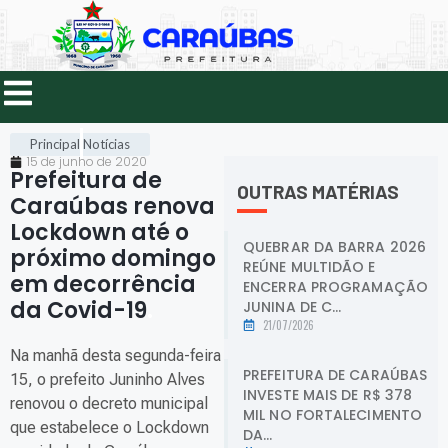
Principal
Notícias
15 de junho de 2020
Prefeitura de
OUTRAS MATÉRIAS
Caraúbas renova
Lockdown até o
QUEBRAR DA BARRA 2026
próximo domingo
REÚNE MULTIDÃO E
em decorrência
ENCERRA PROGRAMAÇÃO
da Covid-19
.
JUNINA DE C...
21/07/2026
Na manhã desta segunda-feira
PREFEITURA DE CARAÚBAS
15, o prefeito Juninho Alves
INVESTE MAIS DE R$ 378
renovou o decreto municipal
MIL NO FORTALECIMENTO
que estabelece o Lockdown
DA...