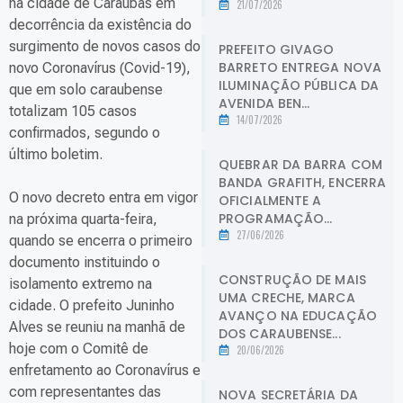
na cidade de Caraúbas em
21/07/2026
decorrência da existência do
surgimento de novos casos do
PREFEITO GIVAGO
BARRETO ENTREGA NOVA
novo Coronavírus (Covid-19),
ILUMINAÇÃO PÚBLICA DA
que em solo caraubense
AVENIDA BEN...
totalizam 105 casos
14/07/2026
confirmados, segundo o
último boletim.
QUEBRAR DA BARRA COM
BANDA GRAFITH, ENCERRA
O novo decreto entra em vigor
OFICIALMENTE A
PROGRAMAÇÃO...
na próxima quarta-feira,
27/06/2026
quando se encerra o primeiro
documento instituindo o
CONSTRUÇÃO DE MAIS
isolamento extremo na
UMA CRECHE, MARCA
cidade. O prefeito Juninho
AVANÇO NA EDUCAÇÃO
Alves se reuniu na manhã de
DOS CARAUBENSE...
hoje com o Comitê de
20/06/2026
enfretamento ao Coronavírus e
com representantes das
NOVA SECRETÁRIA DA