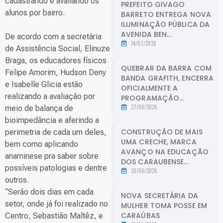
cadastrando e avaliando os
PREFEITO GIVAGO
alunos por bairro.
BARRETO ENTREGA NOVA
ILUMINAÇÃO PÚBLICA DA
AVENIDA BEN...
De acordo com a secretária
14/07/2026
de Assistência Social, Elinuze
Braga, os educadores físicos
QUEBRAR DA BARRA COM
Felipe Amorim, Hudson Deny
BANDA GRAFITH, ENCERRA
e Isabelle Glicia estão
OFICIALMENTE A
realizando a avaliação por
PROGRAMAÇÃO...
27/06/2026
meio de balança de
bioimpedância e aferindo a
CONSTRUÇÃO DE MAIS
perimetria de cada um deles,
UMA CRECHE, MARCA
bem como aplicando
AVANÇO NA EDUCAÇÃO
anaminese pra saber sobre
DOS CARAUBENSE...
possíveis patologias e dentre
20/06/2026
outros.
“Serão dois dias em cada
NOVA SECRETÁRIA DA
setor, onde já foi realizado no
MULHER TOMA POSSE EM
CARAÚBAS
Centro, Sebastião Maltêz, e