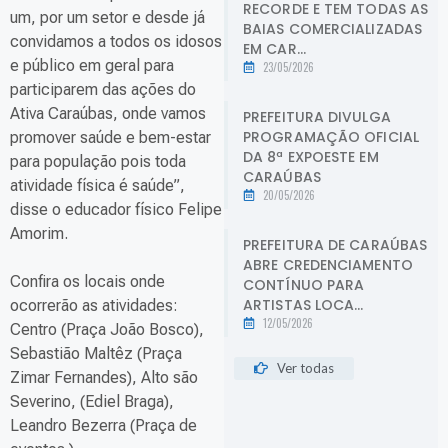
RECORDE E TEM TODAS AS
um, por um setor e desde já
BAIAS COMERCIALIZADAS
convidamos a todos os idosos
EM CAR...
e público em geral para
23/05/2026
participarem das ações do
Ativa Caraúbas, onde vamos
PREFEITURA DIVULGA
PROGRAMAÇÃO OFICIAL
promover saúde e bem-estar
DA 8ª EXPOESTE EM
para população pois toda
CARAÚBAS
atividade física é saúde”,
20/05/2026
disse o educador físico Felipe
Amorim.
PREFEITURA DE CARAÚBAS
ABRE CREDENCIAMENTO
Confira os locais onde
CONTÍNUO PARA
ARTISTAS LOCA...
ocorrerão as atividades:
12/05/2026
Centro (Praça João Bosco),
Sebastião Maltêz (Praça
Ver todas
Zimar Fernandes), Alto são
Severino, (Ediel Braga),
Leandro Bezerra (Praça de