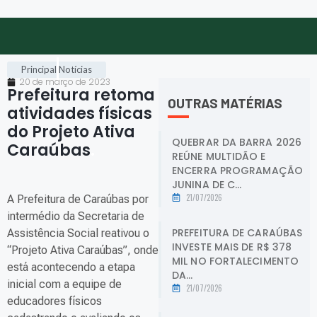
Principal
Notícias
20 de março de 2023
Prefeitura retoma
OUTRAS MATÉRIAS
atividades físicas
do Projeto Ativa
QUEBRAR DA BARRA 2026
Caraúbas
.
REÚNE MULTIDÃO E
ENCERRA PROGRAMAÇÃO
JUNINA DE C...
21/07/2026
A Prefeitura de Caraúbas por
intermédio da Secretaria de
PREFEITURA DE CARAÚBAS
Assistência Social reativou o
INVESTE MAIS DE R$ 378
“Projeto Ativa Caraúbas”, onde
MIL NO FORTALECIMENTO
está acontecendo a etapa
DA...
inicial com a equipe de
21/07/2026
educadores físicos