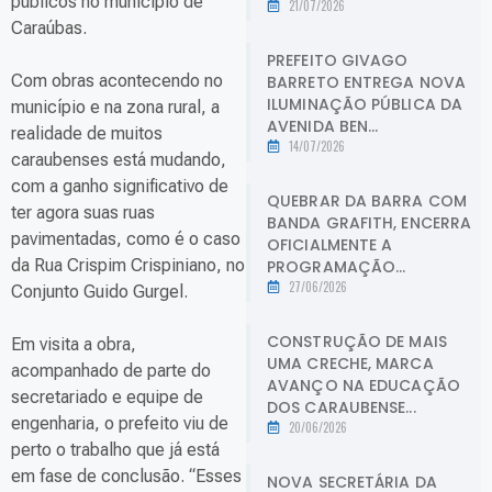
públicos no município de
21/07/2026
Caraúbas.
PREFEITO GIVAGO
Com obras acontecendo no
BARRETO ENTREGA NOVA
ILUMINAÇÃO PÚBLICA DA
município e na zona rural, a
AVENIDA BEN...
realidade de muitos
14/07/2026
caraubenses está mudando,
com a ganho significativo de
QUEBRAR DA BARRA COM
ter agora suas ruas
BANDA GRAFITH, ENCERRA
pavimentadas, como é o caso
OFICIALMENTE A
da Rua Crispim Crispiniano, no
PROGRAMAÇÃO...
27/06/2026
Conjunto Guido Gurgel.
CONSTRUÇÃO DE MAIS
Em visita a obra,
UMA CRECHE, MARCA
acompanhado de parte do
AVANÇO NA EDUCAÇÃO
secretariado e equipe de
DOS CARAUBENSE...
engenharia, o prefeito viu de
20/06/2026
perto o trabalho que já está
em fase de conclusão. “Esses
NOVA SECRETÁRIA DA