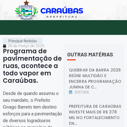
Principal
Notícias
26 de março de 2025
Programa de
OUTRAS MATÉRIAS
pavimentação de
ruas, acontece a
QUEBRAR DA BARRA 2026
todo vapor em
REÚNE MULTIDÃO E
Caraúbas.
.
ENCERRA PROGRAMAÇÃO
JUNINA DE C...
21/07/2026
Desde de quando assumiu o
seu mandato, o Prefeito
PREFEITURA DE CARAÚBAS
Givago Barreto tem destino
INVESTE MAIS DE R$ 378
esforços para a pavimentação
MIL NO FORTALECIMENTO
de diversos logradouros
DA...