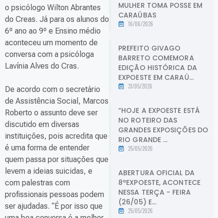
MULHER TOMA POSSE EM
o psicólogo Wilton Abrantes
CARAÚBAS
do Creas. Já para os alunos do
16/06/2026
6º ano ao 9º e Ensino médio
aconteceu um momento de
PREFEITO GIVAGO
conversa com a psicóloga
BARRETO COMEMORA
Lavínia Alves do Cras.
EDIÇÃO HISTÓRICA DA
EXPOESTE EM CARAÚ...
31/05/2026
De acordo com o secretário
de Assistência Social, Marcos
“HOJE A EXPOESTE ESTÁ
Roberto o assunto deve ser
NO ROTEIRO DAS
discutido em diversas
GRANDES EXPOSIÇÕES DO
instituições, pois acredita que
RIO GRANDE ...
é uma forma de entender
25/05/2026
quem passa por situações que
levem a ideias suicidas, e
ABERTURA OFICIAL DA
8ªEXPOESTE, ACONTECE
com palestras com
NESSA TERÇA - FEIRA
profissionais pessoas podem
(26/05) E...
ser ajudadas. “É por isso que
25/05/2026
uma boa conversa é a melhor