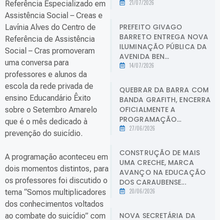
21/07/2026
Referência Especializado em
Assistência Social – Creas e
PREFEITO GIVAGO
Lavínia Alves do Centro de
BARRETO ENTREGA NOVA
Referência de Assistência
ILUMINAÇÃO PÚBLICA DA
Social – Cras promoveram
AVENIDA BEN...
uma conversa para
14/07/2026
professores e alunos da
escola da rede privada de
QUEBRAR DA BARRA COM
ensino Educandário Êxito
BANDA GRAFITH, ENCERRA
OFICIALMENTE A
sobre o Setembro Amarelo
PROGRAMAÇÃO...
que é o mês dedicado à
27/06/2026
prevenção do suicídio.
CONSTRUÇÃO DE MAIS
A programação aconteceu em
UMA CRECHE, MARCA
dois momentos distintos, para
AVANÇO NA EDUCAÇÃO
os professores foi discutido o
DOS CARAUBENSE...
20/06/2026
tema “Somos multiplicadores
dos conhecimentos voltados
NOVA SECRETÁRIA DA
ao combate do suicídio” com