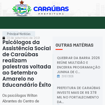
Principal
Notícias
23 de setembro de 2021
Psicólogos da
OUTRAS MATÉRIAS
Assistência Social
de Caraúbas
QUEBRAR DA BARRA 2026
realizam
REÚNE MULTIDÃO E
palestras voltada
ENCERRA PROGRAMAÇÃO
ao Setembro
JUNINA DE C...
21/07/2026
Amarelo no
Educandário Êxito
.
PREFEITURA DE CARAÚBAS
INVESTE MAIS DE R$ 378
Os psicólogos Wilton
MIL NO FORTALECIMENTO
Abrantes do Centro de
DA...