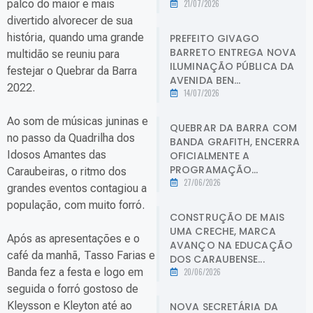
palco do maior e mais
21/07/2026
divertido alvorecer de sua
história, quando uma grande
PREFEITO GIVAGO
BARRETO ENTREGA NOVA
multidão se reuniu para
ILUMINAÇÃO PÚBLICA DA
festejar o Quebrar da Barra
AVENIDA BEN...
2022.
14/07/2026
Ao som de músicas juninas e
QUEBRAR DA BARRA COM
no passo da Quadrilha dos
BANDA GRAFITH, ENCERRA
Idosos Amantes das
OFICIALMENTE A
PROGRAMAÇÃO...
Caraubeiras, o ritmo dos
27/06/2026
grandes eventos contagiou a
população, com muito forró.
CONSTRUÇÃO DE MAIS
UMA CRECHE, MARCA
Após as apresentações e o
AVANÇO NA EDUCAÇÃO
café da manhã, Tasso Farias e
DOS CARAUBENSE...
Banda fez a festa e logo em
20/06/2026
seguida o forró gostoso de
Kleysson e Kleyton até ao
NOVA SECRETÁRIA DA