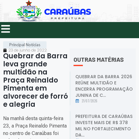
Principal
Notícias
23 de junho de 2022
Quebrar da Barra
OUTRAS MATÉRIAS
leva grande
multidão na
QUEBRAR DA BARRA 2026
Praça Reinaldo
REÚNE MULTIDÃO E
Pimenta em
ENCERRA PROGRAMAÇÃO
alvorecer de forró
JUNINA DE C...
21/07/2026
e alegria
.
PREFEITURA DE CARAÚBAS
Na manhã desta quinta-feira
INVESTE MAIS DE R$ 378
23, a Praça Reinaldo Pimenta
MIL NO FORTALECIMENTO
no centro de Caraúbas foi
DA...