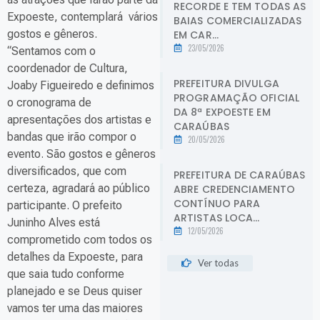
RECORDE E TEM TODAS AS
Expoeste, contemplará vários
BAIAS COMERCIALIZADAS
gostos e gêneros.
EM CAR...
23/05/2026
“Sentamos com o
coordenador de Cultura,
PREFEITURA DIVULGA
Joaby Figueiredo e definimos
PROGRAMAÇÃO OFICIAL
o cronograma de
DA 8ª EXPOESTE EM
apresentações dos artistas e
CARAÚBAS
bandas que irão compor o
20/05/2026
evento. São gostos e gêneros
diversificados, que com
PREFEITURA DE CARAÚBAS
certeza, agradará ao público
ABRE CREDENCIAMENTO
CONTÍNUO PARA
participante. O prefeito
ARTISTAS LOCA...
Juninho Alves está
12/05/2026
comprometido com todos os
detalhes da Expoeste, para
Ver todas
que saia tudo conforme
planejado e se Deus quiser
vamos ter uma das maiores