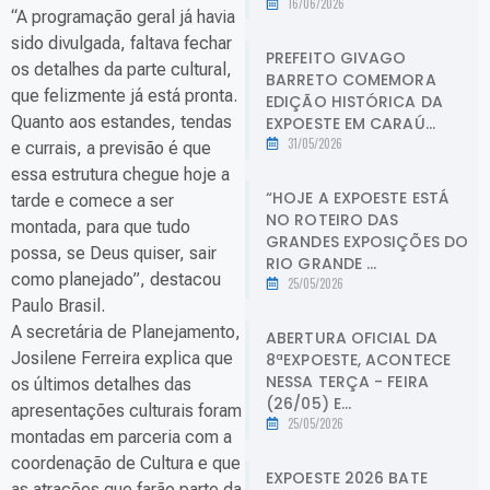
16/06/2026
“A programação geral já havia
sido divulgada, faltava fechar
PREFEITO GIVAGO
os detalhes da parte cultural,
BARRETO COMEMORA
que felizmente já está pronta.
EDIÇÃO HISTÓRICA DA
Quanto aos estandes, tendas
EXPOESTE EM CARAÚ...
31/05/2026
e currais, a previsão é que
essa estrutura chegue hoje a
“HOJE A EXPOESTE ESTÁ
tarde e comece a ser
NO ROTEIRO DAS
montada, para que tudo
GRANDES EXPOSIÇÕES DO
possa, se Deus quiser, sair
RIO GRANDE ...
como planejado”, destacou
25/05/2026
Paulo Brasil.
A secretária de Planejamento,
ABERTURA OFICIAL DA
Josilene Ferreira explica que
8ªEXPOESTE, ACONTECE
NESSA TERÇA - FEIRA
os últimos detalhes das
(26/05) E...
apresentações culturais foram
25/05/2026
montadas em parceria com a
coordenação de Cultura e que
EXPOESTE 2026 BATE
as atrações que farão parte da