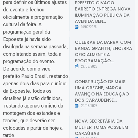
para definir os últimos ajustes
PREFEITO GIVAGO
BARRETO ENTREGA NOVA
do evento e fechou
ILUMINAÇÃO PÚBLICA DA
oficialmente a programação
AVENIDA BEN...
cultural da feira. A
14/07/2026
programação geral da
Expoeste já havia sido
QUEBRAR DA BARRA COM
divulgada na semana passada,
BANDA GRAFITH, ENCERRA
completando assim, toda a
OFICIALMENTE A
PROGRAMAÇÃO...
programação do evento.
27/06/2026
De acordo com o vice-
prefeito Paulo Brasil, restando
CONSTRUÇÃO DE MAIS
apenas dois dias para o início
UMA CRECHE, MARCA
da Expoeste, todos os
AVANÇO NA EDUCAÇÃO
detalhes já estão definidos,
DOS CARAUBENSE...
restando apenas o início da
20/06/2026
montagem dos estandes e
tendas, que deverão ser
NOVA SECRETÁRIA DA
MULHER TOMA POSSE EM
colocadas a partir de hoje a
CARAÚBAS
tarde.