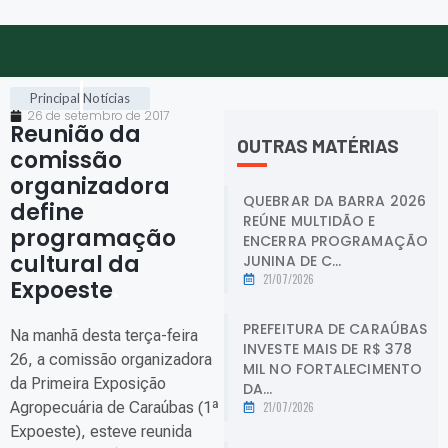
Principal
Notícias
26 de setembro de 2017
Reunião da
OUTRAS MATÉRIAS
comissão
organizadora
QUEBRAR DA BARRA 2026
define
REÚNE MULTIDÃO E
programação
ENCERRA PROGRAMAÇÃO
cultural da
JUNINA DE C...
21/07/2026
Expoeste
.
PREFEITURA DE CARAÚBAS
Na manhã desta terça-feira
INVESTE MAIS DE R$ 378
26, a comissão organizadora
MIL NO FORTALECIMENTO
da Primeira Exposição
DA...
Agropecuária de Caraúbas (1ª
21/07/2026
Expoeste), esteve reunida