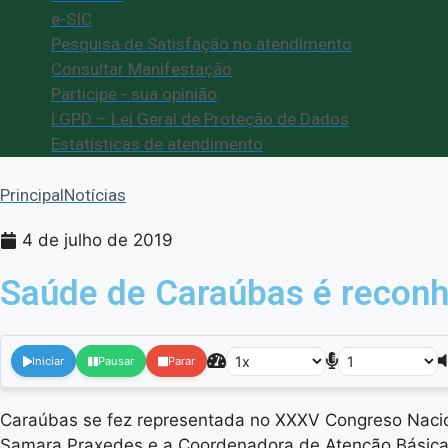
e-SIC
Pesquisa de Satisfação no atendimento
Consultar Manifestação
Participe - sua opinião
LGPD – Lei Geral de Proteção de Dados
Estatísticas de atendimento
Principal
Notícias
4 de julho de 2019
Saúde de Caraúbas é reconhe
Iniciar
Pausar
Parar
Caraúbas se fez representada no XXXV Congreso Naciona
Samara Praxedes e a Coordenadora de Atenção Básica 