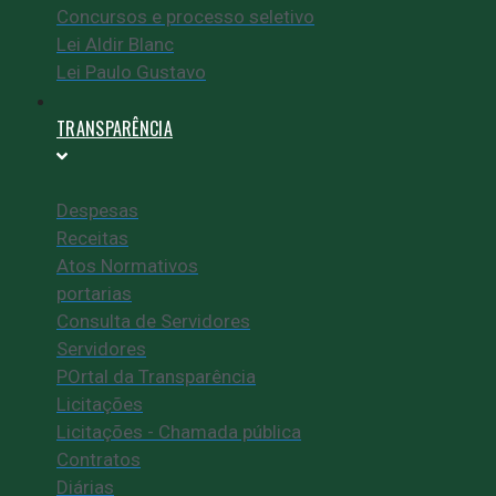
Concursos e processo seletivo
Lei Aldir Blanc
Lei Paulo Gustavo
TRANSPARÊNCIA
Despesas
Receitas
Atos Normativos
portarias
Consulta de Servidores
Servidores
POrtal da Transparência
Licitações
Licitações - Chamada pública
Contratos
Diárias