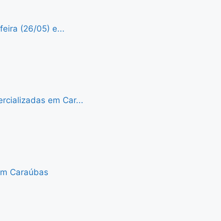
eira (26/05) e...
cializadas em Car...
 em Caraúbas