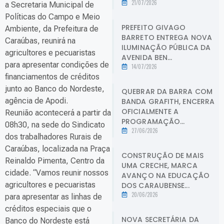
21/07/2026
a Secretaria Municipal de
Políticas do Campo e Meio
PREFEITO GIVAGO
Ambiente, da Prefeitura de
BARRETO ENTREGA NOVA
Caraúbas, reunirá na
ILUMINAÇÃO PÚBLICA DA
agricultores e pecuaristas
AVENIDA BEN...
para apresentar condições de
14/07/2026
financiamentos de créditos
junto ao Banco do Nordeste,
QUEBRAR DA BARRA COM
agência de Apodi.
BANDA GRAFITH, ENCERRA
OFICIALMENTE A
Reunião acontecerá a partir da
PROGRAMAÇÃO...
08h30, na sede do Sindicato
27/06/2026
dos trabalhadores Rurais de
Caraúbas, localizada na Praça
CONSTRUÇÃO DE MAIS
Reinaldo Pimenta, Centro da
UMA CRECHE, MARCA
cidade. “Vamos reunir nossos
AVANÇO NA EDUCAÇÃO
agricultores e pecuaristas
DOS CARAUBENSE...
20/06/2026
para apresentar as linhas de
créditos especiais que o
NOVA SECRETÁRIA DA
Banco do Nordeste está