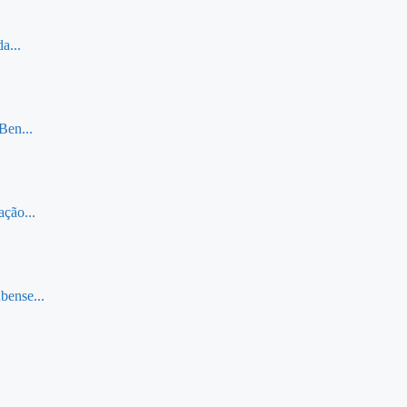
a...
Ben...
ção...
bense...