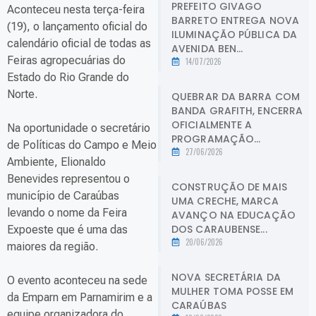
PREFEITO GIVAGO
Aconteceu nesta terça-feira
BARRETO ENTREGA NOVA
(19), o lançamento oficial do
ILUMINAÇÃO PÚBLICA DA
calendário oficial de todas as
AVENIDA BEN...
Feiras agropecuárias do
14/07/2026
Estado do Rio Grande do
Norte.
QUEBRAR DA BARRA COM
BANDA GRAFITH, ENCERRA
OFICIALMENTE A
Na oportunidade o secretário
PROGRAMAÇÃO...
de Políticas do Campo e Meio
27/06/2026
Ambiente, Elionaldo
Benevides representou o
CONSTRUÇÃO DE MAIS
município de Caraúbas
UMA CRECHE, MARCA
levando o nome da Feira
AVANÇO NA EDUCAÇÃO
DOS CARAUBENSE...
Expoeste que é uma das
20/06/2026
maiores da região.
NOVA SECRETÁRIA DA
O evento aconteceu na sede
MULHER TOMA POSSE EM
da Emparn em Parnamirim e a
CARAÚBAS
equipe organizadora do