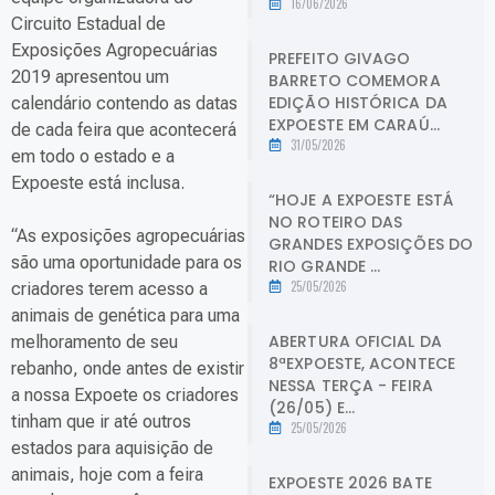
16/06/2026
Circuito Estadual de
Exposições Agropecuárias
PREFEITO GIVAGO
2019 apresentou um
BARRETO COMEMORA
EDIÇÃO HISTÓRICA DA
calendário contendo as datas
EXPOESTE EM CARAÚ...
de cada feira que acontecerá
31/05/2026
em todo o estado e a
Expoeste está inclusa.
“HOJE A EXPOESTE ESTÁ
NO ROTEIRO DAS
“As exposições agropecuárias
GRANDES EXPOSIÇÕES DO
são uma oportunidade para os
RIO GRANDE ...
25/05/2026
criadores terem acesso a
animais de genética para uma
ABERTURA OFICIAL DA
melhoramento de seu
8ªEXPOESTE, ACONTECE
rebanho, onde antes de existir
NESSA TERÇA - FEIRA
a nossa Expoete os criadores
(26/05) E...
tinham que ir até outros
25/05/2026
estados para aquisição de
animais, hoje com a feira
EXPOESTE 2026 BATE