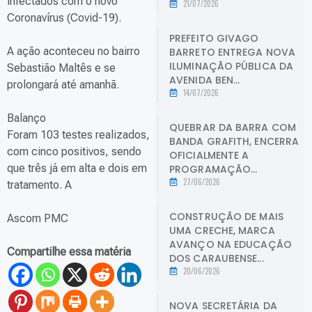
infectados com o novo
21/07/2026
Coronavírus (Covid-19).
PREFEITO GIVAGO
A ação aconteceu no bairro
BARRETO ENTREGA NOVA
ILUMINAÇÃO PÚBLICA DA
Sebastião Maltês e se
AVENIDA BEN...
prolongará até amanhã.
14/07/2026
Balanço
QUEBRAR DA BARRA COM
Foram 103 testes realizados,
BANDA GRAFITH, ENCERRA
com cinco positivos, sendo
OFICIALMENTE A
que três já em alta e dois em
PROGRAMAÇÃO...
27/06/2026
tratamento. A
CONSTRUÇÃO DE MAIS
Ascom PMC
UMA CRECHE, MARCA
AVANÇO NA EDUCAÇÃO
Compartilhe essa matéria
DOS CARAUBENSE...
20/06/2026
NOVA SECRETÁRIA DA