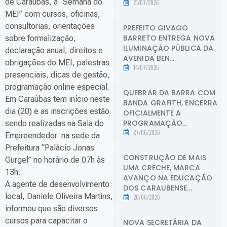
de Caraúbas, a “Semana do
21/07/2026
MEI” com cursos, oficinas,
consultorias, orientações
PREFEITO GIVAGO
BARRETO ENTREGA NOVA
sobre formalização,
ILUMINAÇÃO PÚBLICA DA
declaração anual, direitos e
AVENIDA BEN...
obrigações do MEI, palestras
14/07/2026
presenciais, dicas de gestão,
programação online especial.
QUEBRAR DA BARRA COM
Em Caraúbas tem início neste
BANDA GRAFITH, ENCERRA
dia (20) e as inscrições estão
OFICIALMENTE A
PROGRAMAÇÃO...
sendo realizadas na Sala do
27/06/2026
Empreendedor na sede da
Prefeitura “Palácio Jonas
CONSTRUÇÃO DE MAIS
Gurgel” no horário de 07h às
UMA CRECHE, MARCA
13h.
AVANÇO NA EDUCAÇÃO
A agente de desenvolvimento
DOS CARAUBENSE...
local, Daniele Oliveira Martins,
20/06/2026
informou que são diversos
cursos para capacitar o
NOVA SECRETÁRIA DA