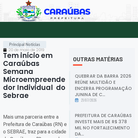
Principal
Notícias
20 de maio de 2019
Tem início em
OUTRAS MATÉRIAS
Caraúbas
Semana
QUEBRAR DA BARRA 2026
Microempreende
REÚNE MULTIDÃO E
dor Individual do
ENCERRA PROGRAMAÇÃO
Sebrae
.
JUNINA DE C...
21/07/2026
PREFEITURA DE CARAÚBAS
Mais uma parceria entre a
INVESTE MAIS DE R$ 378
Prefeitura de Caraúbas (RN) e
MIL NO FORTALECIMENTO
o SEBRAE, traz para a cidade
DA...