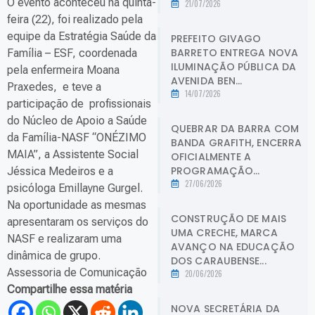
O evento aconteceu na quinta-
21/07/2026
feira (22), foi realizado pela
equipe da Estratégia Saúde da
PREFEITO GIVAGO
BARRETO ENTREGA NOVA
Família – ESF, coordenada
ILUMINAÇÃO PÚBLICA DA
pela enfermeira Moana
AVENIDA BEN...
Praxedes, e teve a
14/07/2026
participação de profissionais
do Núcleo de Apoio a Saúde
QUEBRAR DA BARRA COM
da Família-NASF “ONÉZIMO
BANDA GRAFITH, ENCERRA
MAIA”, a Assistente Social
OFICIALMENTE A
PROGRAMAÇÃO...
Jéssica Medeiros e a
27/06/2026
psicóloga Emillayne Gurgel.
Na oportunidade as mesmas
CONSTRUÇÃO DE MAIS
apresentaram os serviços do
UMA CRECHE, MARCA
NASF e realizaram uma
AVANÇO NA EDUCAÇÃO
dinâmica de grupo.
DOS CARAUBENSE...
Assessoria de Comunicação
20/06/2026
Compartilhe essa matéria
NOVA SECRETÁRIA DA