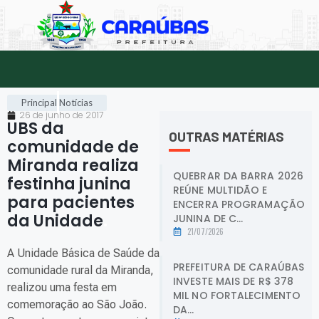
Principal
Notícias
26 de junho de 2017
UBS da
OUTRAS MATÉRIAS
comunidade de
Miranda realiza
QUEBRAR DA BARRA 2026
festinha junina
REÚNE MULTIDÃO E
para pacientes
ENCERRA PROGRAMAÇÃO
da Unidade
.
JUNINA DE C...
21/07/2026
A Unidade Básica de Saúde da
PREFEITURA DE CARAÚBAS
comunidade rural da Miranda,
INVESTE MAIS DE R$ 378
realizou uma festa em
MIL NO FORTALECIMENTO
comemoração ao São João.
DA...