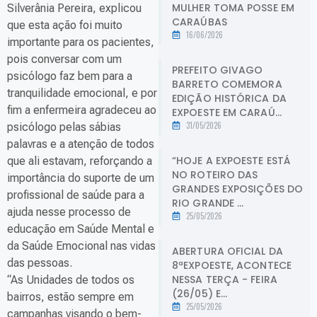
MULHER TOMA POSSE EM
Silverânia Pereira, explicou
CARAÚBAS
que esta ação foi muito
16/06/2026
importante para os pacientes,
pois conversar com um
PREFEITO GIVAGO
psicólogo faz bem para a
BARRETO COMEMORA
tranquilidade emocional, e por
EDIÇÃO HISTÓRICA DA
fim a enfermeira agradeceu ao
EXPOESTE EM CARAÚ...
31/05/2026
psicólogo pelas sábias
palavras e a atenção de todos
“HOJE A EXPOESTE ESTÁ
que ali estavam, reforçando a
NO ROTEIRO DAS
importância do suporte de um
GRANDES EXPOSIÇÕES DO
profissional de saúde para a
RIO GRANDE ...
ajuda nesse processo de
25/05/2026
educação em Saúde Mental e
da Saúde Emocional nas vidas
ABERTURA OFICIAL DA
das pessoas.
8ªEXPOESTE, ACONTECE
NESSA TERÇA - FEIRA
“As Unidades de todos os
(26/05) E...
bairros, estão sempre em
25/05/2026
campanhas visando o bem-