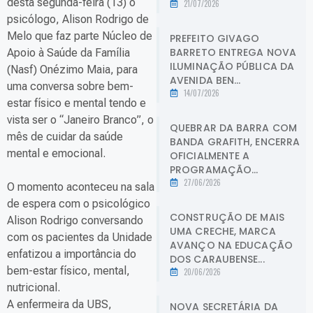
desta segunda-feira (13) o
21/07/2026
psicólogo, Alison Rodrigo de
Melo que faz parte Núcleo de
PREFEITO GIVAGO
BARRETO ENTREGA NOVA
Apoio à Saúde da Família
ILUMINAÇÃO PÚBLICA DA
(Nasf) Onézimo Maia, para
AVENIDA BEN...
uma conversa sobre bem-
14/07/2026
estar físico e mental tendo e
vista ser o “Janeiro Branco”, o
QUEBRAR DA BARRA COM
mês de cuidar da saúde
BANDA GRAFITH, ENCERRA
mental e emocional.
OFICIALMENTE A
PROGRAMAÇÃO...
27/06/2026
O momento aconteceu na sala
de espera com o psicológico
CONSTRUÇÃO DE MAIS
Alison Rodrigo conversando
UMA CRECHE, MARCA
com os pacientes da Unidade
AVANÇO NA EDUCAÇÃO
enfatizou a importância do
DOS CARAUBENSE...
bem-estar físico, mental,
20/06/2026
nutricional.
A enfermeira da UBS,
NOVA SECRETÁRIA DA