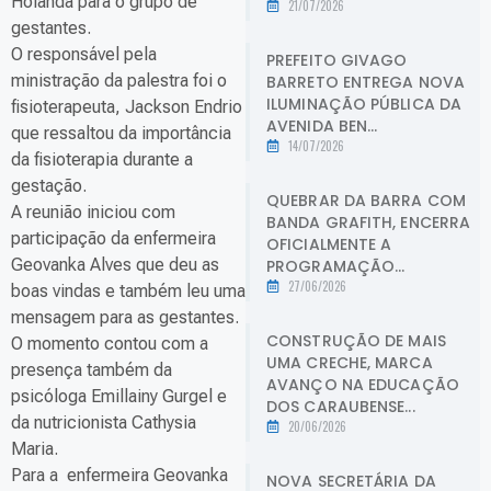
Holanda para o grupo de
21/07/2026
gestantes.
O responsável pela
PREFEITO GIVAGO
ministração da palestra foi o
BARRETO ENTREGA NOVA
ILUMINAÇÃO PÚBLICA DA
fisioterapeuta, Jackson Endrio
AVENIDA BEN...
que ressaltou da importância
14/07/2026
da fisioterapia durante a
gestação.
QUEBRAR DA BARRA COM
A reunião iniciou com
BANDA GRAFITH, ENCERRA
participação da enfermeira
OFICIALMENTE A
Geovanka Alves que deu as
PROGRAMAÇÃO...
27/06/2026
boas vindas e também leu uma
mensagem para as gestantes.
CONSTRUÇÃO DE MAIS
O momento contou com a
UMA CRECHE, MARCA
presença também da
AVANÇO NA EDUCAÇÃO
psicóloga Emillainy Gurgel e
DOS CARAUBENSE...
da nutricionista Cathysia
20/06/2026
Maria.
Para a enfermeira Geovanka
NOVA SECRETÁRIA DA