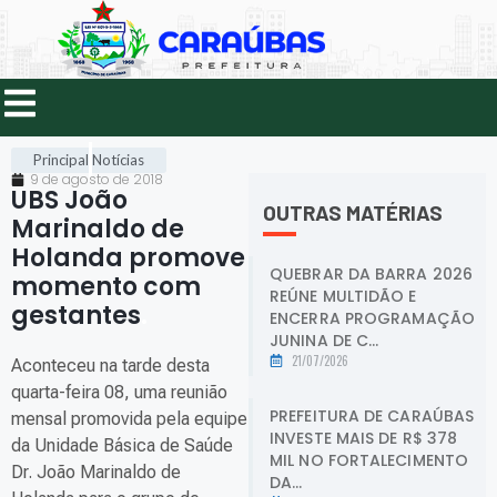
Principal
Notícias
9 de agosto de 2018
UBS João
OUTRAS MATÉRIAS
Marinaldo de
Holanda promove
QUEBRAR DA BARRA 2026
momento com
REÚNE MULTIDÃO E
gestantes
.
ENCERRA PROGRAMAÇÃO
JUNINA DE C...
21/07/2026
Aconteceu na tarde desta
quarta-feira 08, uma reunião
PREFEITURA DE CARAÚBAS
mensal promovida pela equipe
INVESTE MAIS DE R$ 378
da Unidade Básica de Saúde
MIL NO FORTALECIMENTO
Dr. João Marinaldo de
DA...