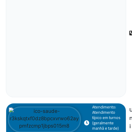
Atendimento:
Atendimento
típico em turnos
(geralmente
i
manhã e tarde)