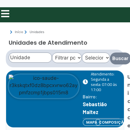
Início
Unidades
Unidades de Atendimento
Buscar
Atendimento:
Segunda a
sexta: 07:00 às
17:00
i
Bairro:
Sebastião
Maltez
MAPA
COMPOSIÇÃO