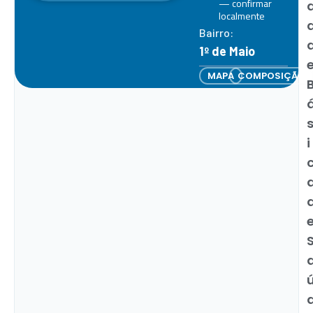
— confirmar
localmente
Bairro:
1º de Maio
MAPA
COMPOSIÇÃO
i