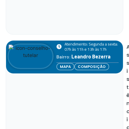
Atendimento: Segunda a sexta:
07h às 11h e 13h às 17h
Leandro Bezerra
Bairro:
MAPA
COMPOSIÇÃO
i
t
i