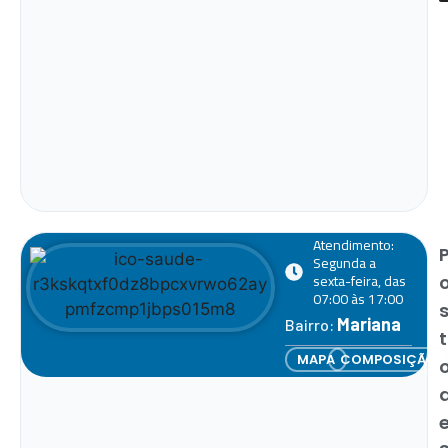
Atendimento:
Segunda a
sexta-feira, das
07:00 às 17:00
Mariana
Bairro:
t
MAPA
COMPOSIÇÃO