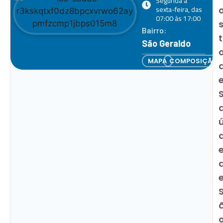
Segunda a
sexta-feira, das
07:00 às 17:00
Bairro:
t
São Geraldo
MAPA
COMPOSIÇÃO