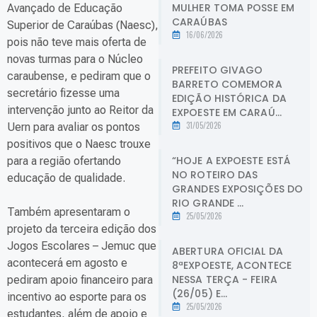
MULHER TOMA POSSE EM
Avançado de Educação
CARAÚBAS
Superior de Caraúbas (Naesc),
16/06/2026
pois não teve mais oferta de
novas turmas para o Núcleo
PREFEITO GIVAGO
caraubense, e pediram que o
BARRETO COMEMORA
secretário fizesse uma
EDIÇÃO HISTÓRICA DA
intervenção junto ao Reitor da
EXPOESTE EM CARAÚ...
31/05/2026
Uern para avaliar os pontos
positivos que o Naesc trouxe
“HOJE A EXPOESTE ESTÁ
para a região ofertando
NO ROTEIRO DAS
educação de qualidade.
GRANDES EXPOSIÇÕES DO
RIO GRANDE ...
Também apresentaram o
25/05/2026
projeto da terceira edição dos
Jogos Escolares – Jemuc que
ABERTURA OFICIAL DA
acontecerá em agosto e
8ªEXPOESTE, ACONTECE
NESSA TERÇA - FEIRA
pediram apoio financeiro para
(26/05) E...
incentivo ao esporte para os
25/05/2026
estudantes, além de apoio e