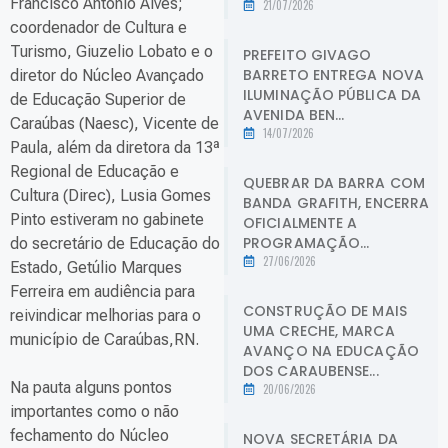
Francisco Antônio Alves;
21/07/2026
coordenador de Cultura e
Turismo, Giuzelio Lobato e o
PREFEITO GIVAGO
BARRETO ENTREGA NOVA
diretor do Núcleo Avançado
ILUMINAÇÃO PÚBLICA DA
de Educação Superior de
AVENIDA BEN...
Caraúbas (Naesc), Vicente de
14/07/2026
Paula, além da diretora da 13ª
Regional de Educação e
QUEBRAR DA BARRA COM
Cultura (Direc), Lusia Gomes
BANDA GRAFITH, ENCERRA
Pinto estiveram no gabinete
OFICIALMENTE A
PROGRAMAÇÃO...
do secretário de Educação do
27/06/2026
Estado, Getúlio Marques
Ferreira em audiência para
CONSTRUÇÃO DE MAIS
reivindicar melhorias para o
UMA CRECHE, MARCA
município de Caraúbas,RN.
AVANÇO NA EDUCAÇÃO
DOS CARAUBENSE...
Na pauta alguns pontos
20/06/2026
importantes como o não
fechamento do Núcleo
NOVA SECRETÁRIA DA