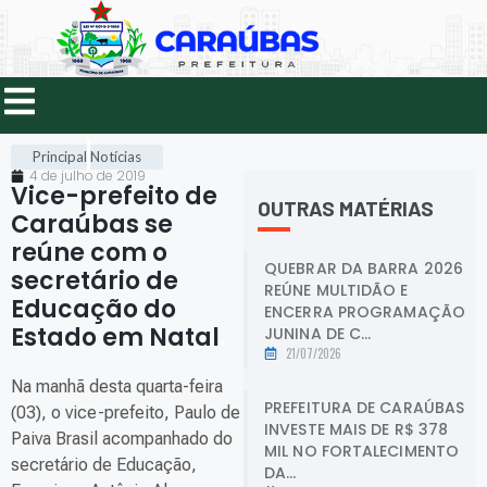
Principal
Notícias
4 de julho de 2019
Vice-prefeito de
OUTRAS MATÉRIAS
Caraúbas se
reúne com o
QUEBRAR DA BARRA 2026
secretário de
REÚNE MULTIDÃO E
Educação do
ENCERRA PROGRAMAÇÃO
Estado em Natal
.
JUNINA DE C...
21/07/2026
Na manhã desta quarta-feira
PREFEITURA DE CARAÚBAS
(03), o vice-prefeito, Paulo de
INVESTE MAIS DE R$ 378
Paiva Brasil acompanhado do
MIL NO FORTALECIMENTO
secretário de Educação,
DA...