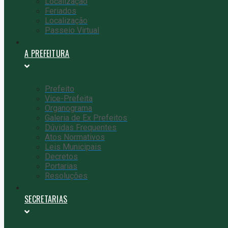
Localização
Feriados
Localização
Passeio Virtual
A PREFEITURA
Prefeito
Vice-Prefeita
Organograma
Galeria de Ex Prefeitos
Dúvidas Frequentes
Atos Normativos
Leis Municipais
Decretos
Portarias
Resoluções
SECRETARIAS