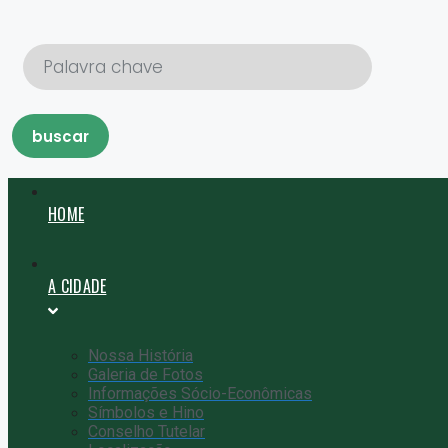
Pular
para
o
conteúdo
buscar
HOME
A CIDADE
Nossa História
Galeria de Fotos
Informações Sócio-Econômicas
Símbolos e Hino
Conselho Tutelar