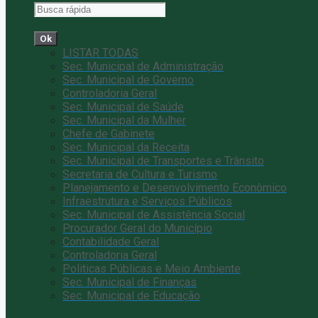
Ok
LISTAR TODAS
Sec. Municipal de Administração
Sec. Municipal de Governo
Controladoria Geral
Sec. Municipal de Saúde
Sec. Municipal da Mulher
Chefe de Gabinete
Sec. Municipal da Receita
Sec. Municipal de Transportes e Trânsito
Secretaria de Cultura e Turismo
Planejamento e Desenvolvimento Econômico
Infraestrutura e Serviços Públicos
Sec. Municipal de Assistência Social
Procurador Geral do Município
Contabilidade Geral
Controladoria Geral
Politicas Públicas e Meio Ambiente
Sec. Municipal de Finanças
Sec. Municipal de Educação