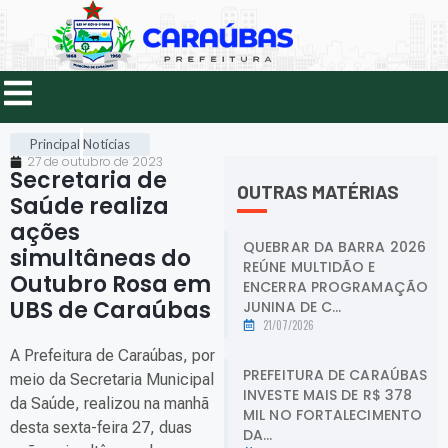
Principal
Notícias
27 de outubro de 2023
Secretaria de
OUTRAS MATÉRIAS
Saúde realiza
ações
QUEBRAR DA BARRA 2026
simultâneas do
REÚNE MULTIDÃO E
Outubro Rosa em
ENCERRA PROGRAMAÇÃO
UBS de Caraúbas
.
JUNINA DE C...
21/07/2026
A Prefeitura de Caraúbas, por
PREFEITURA DE CARAÚBAS
meio da Secretaria Municipal
INVESTE MAIS DE R$ 378
da Saúde, realizou na manhã
MIL NO FORTALECIMENTO
desta sexta-feira 27, duas
DA...