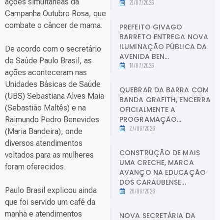
ações simultâneas da
21/07/2026
Campanha Outubro Rosa, que
combate o câncer de mama.
PREFEITO GIVAGO
BARRETO ENTREGA NOVA
ILUMINAÇÃO PÚBLICA DA
De acordo com o secretário
AVENIDA BEN...
de Saúde Paulo Brasil, as
14/07/2026
ações aconteceram nas
Unidades Básicas de Saúde
QUEBRAR DA BARRA COM
(UBS) Sebastiana Alves Maia
BANDA GRAFITH, ENCERRA
(Sebastião Maltês) e na
OFICIALMENTE A
PROGRAMAÇÃO...
Raimundo Pedro Benevides
27/06/2026
(Maria Bandeira), onde
diversos atendimentos
CONSTRUÇÃO DE MAIS
voltados para as mulheres
UMA CRECHE, MARCA
foram oferecidos.
AVANÇO NA EDUCAÇÃO
DOS CARAUBENSE...
Paulo Brasil explicou ainda
20/06/2026
que foi servido um café da
manhã e atendimentos
NOVA SECRETÁRIA DA