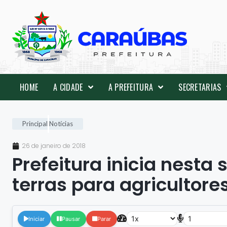
HOME
A CIDADE
A PREFEITURA
SECRETARIAS
Principal
Notícias
26 de janeiro de 2018
Prefeitura inicia nesta
terras para agricultor
Iniciar
Pausar
Parar