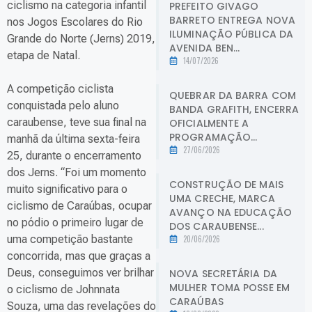
ciclismo na categoria infantil
PREFEITO GIVAGO
BARRETO ENTREGA NOVA
nos Jogos Escolares do Rio
ILUMINAÇÃO PÚBLICA DA
Grande do Norte (Jerns) 2019,
AVENIDA BEN...
etapa de Natal.
14/07/2026
A competição ciclista
QUEBRAR DA BARRA COM
conquistada pelo aluno
BANDA GRAFITH, ENCERRA
caraubense, teve sua final na
OFICIALMENTE A
PROGRAMAÇÃO...
manhã da última sexta-feira
27/06/2026
25, durante o encerramento
dos Jerns. “Foi um momento
CONSTRUÇÃO DE MAIS
muito significativo para o
UMA CRECHE, MARCA
ciclismo de Caraúbas, ocupar
AVANÇO NA EDUCAÇÃO
no pódio o primeiro lugar de
DOS CARAUBENSE...
uma competição bastante
20/06/2026
concorrida, mas que graças a
Deus, conseguimos ver brilhar
NOVA SECRETÁRIA DA
MULHER TOMA POSSE EM
o ciclismo de Johnnata
CARAÚBAS
Souza, uma das revelações do