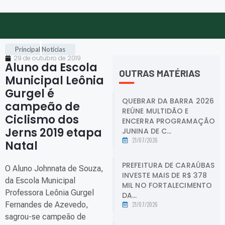
Principal
Notícias
29 de outubro de 2019
Aluno da Escola
OUTRAS MATÉRIAS
Municipal Leônia
Gurgel é
QUEBRAR DA BARRA 2026
campeão de
REÚNE MULTIDÃO E
Ciclismo dos
ENCERRA PROGRAMAÇÃO
Jerns 2019 etapa
JUNINA DE C...
21/07/2026
Natal
.
PREFEITURA DE CARAÚBAS
O Aluno Johnnata de Souza,
INVESTE MAIS DE R$ 378
da Escola Municipal
MIL NO FORTALECIMENTO
Professora Leônia Gurgel
DA...
Fernandes de Azevedo,
21/07/2026
sagrou-se campeão de