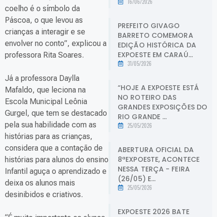
16/06/2026
coelho é o símbolo da
Páscoa, o que levou as
PREFEITO GIVAGO
crianças a interagir e se
BARRETO COMEMORA
envolver no conto”, explicou a
EDIÇÃO HISTÓRICA DA
EXPOESTE EM CARAÚ...
professora Rita Soares.
31/05/2026
Já a professora Daylla
“HOJE A EXPOESTE ESTÁ
Mafaldo, que leciona na
NO ROTEIRO DAS
Escola Municipal Leônia
GRANDES EXPOSIÇÕES DO
Gurgel, que tem se destacado
RIO GRANDE ...
pela sua habilidade com as
25/05/2026
histórias para as crianças,
considera que a contação de
ABERTURA OFICIAL DA
8ªEXPOESTE, ACONTECE
histórias para alunos do ensino
NESSA TERÇA - FEIRA
Infantil aguça o aprendizado e
(26/05) E...
deixa os alunos mais
25/05/2026
desinibidos e criativos.
EXPOESTE 2026 BATE