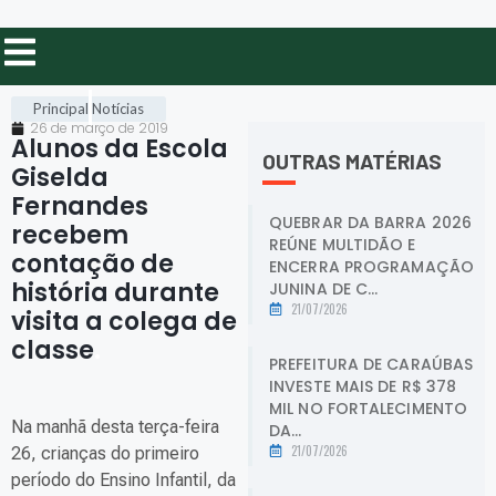
Principal
Notícias
26 de março de 2019
Alunos da Escola
OUTRAS MATÉRIAS
Giselda
Fernandes
QUEBRAR DA BARRA 2026
recebem
REÚNE MULTIDÃO E
contação de
ENCERRA PROGRAMAÇÃO
história durante
JUNINA DE C...
21/07/2026
visita a colega de
classe
.
PREFEITURA DE CARAÚBAS
INVESTE MAIS DE R$ 378
MIL NO FORTALECIMENTO
Na manhã desta terça-feira
DA...
21/07/2026
26, crianças do primeiro
período do Ensino Infantil, da