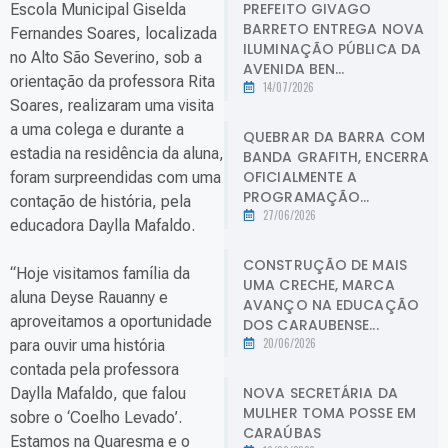
PREFEITO GIVAGO
Escola Municipal Giselda
BARRETO ENTREGA NOVA
Fernandes Soares, localizada
ILUMINAÇÃO PÚBLICA DA
no Alto São Severino, sob a
AVENIDA BEN...
orientação da professora Rita
14/07/2026
Soares, realizaram uma visita
a uma colega e durante a
QUEBRAR DA BARRA COM
estadia na residência da aluna,
BANDA GRAFITH, ENCERRA
OFICIALMENTE A
foram surpreendidas com uma
PROGRAMAÇÃO...
contação de história, pela
27/06/2026
educadora Daylla Mafaldo.
CONSTRUÇÃO DE MAIS
“Hoje visitamos família da
UMA CRECHE, MARCA
aluna Deyse Rauanny e
AVANÇO NA EDUCAÇÃO
aproveitamos a oportunidade
DOS CARAUBENSE...
20/06/2026
para ouvir uma história
contada pela professora
NOVA SECRETÁRIA DA
Daylla Mafaldo, que falou
MULHER TOMA POSSE EM
sobre o ‘Coelho Levado’.
CARAÚBAS
Estamos na Quaresma e o