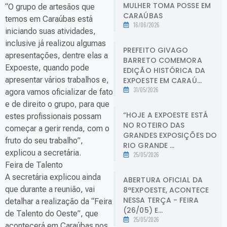
MULHER TOMA POSSE EM
“O grupo de artesãos que
CARAÚBAS
temos em Caraúbas está
16/06/2026
iniciando suas atividades,
inclusive já realizou algumas
PREFEITO GIVAGO
apresentações, dentre elas a
BARRETO COMEMORA
Expoeste, quando pode
EDIÇÃO HISTÓRICA DA
apresentar vários trabalhos e,
EXPOESTE EM CARAÚ...
31/05/2026
agora vamos oficializar de fato
e de direito o grupo, para que
“HOJE A EXPOESTE ESTÁ
estes profissionais possam
NO ROTEIRO DAS
começar a gerir renda, com o
GRANDES EXPOSIÇÕES DO
fruto do seu trabalho”,
RIO GRANDE ...
explicou a secretária.
25/05/2026
Feira de Talento
A secretária explicou ainda
ABERTURA OFICIAL DA
que durante a reunião, vai
8ªEXPOESTE, ACONTECE
NESSA TERÇA - FEIRA
detalhar a realização da “Feira
(26/05) E...
de Talento do Oeste”, que
25/05/2026
acontecerá em Caraúbas nos