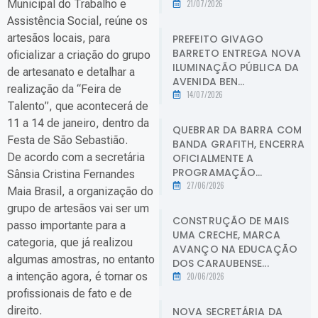
Municipal do Trabalho e
21/07/2026
Assistência Social, reúne os
artesãos locais, para
PREFEITO GIVAGO
BARRETO ENTREGA NOVA
oficializar a criação do grupo
ILUMINAÇÃO PÚBLICA DA
de artesanato e detalhar a
AVENIDA BEN...
realização da “Feira de
14/07/2026
Talento”, que acontecerá de
11 a 14 de janeiro, dentro da
QUEBRAR DA BARRA COM
Festa de São Sebastião.
BANDA GRAFITH, ENCERRA
De acordo com a secretária
OFICIALMENTE A
PROGRAMAÇÃO...
Sânsia Cristina Fernandes
27/06/2026
Maia Brasil, a organização do
grupo de artesãos vai ser um
CONSTRUÇÃO DE MAIS
passo importante para a
UMA CRECHE, MARCA
categoria, que já realizou
AVANÇO NA EDUCAÇÃO
algumas amostras, no entanto
DOS CARAUBENSE...
a intenção agora, é tornar os
20/06/2026
profissionais de fato e de
direito.
NOVA SECRETÁRIA DA