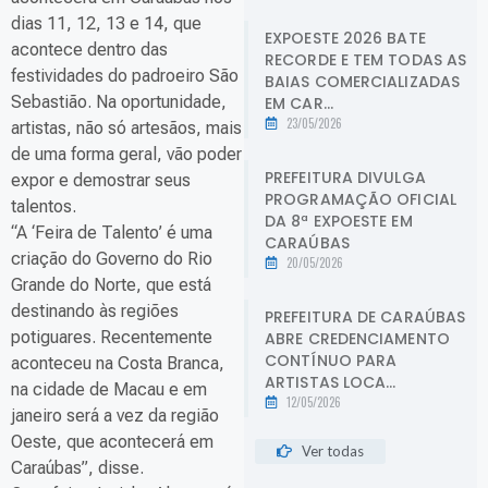
dias 11, 12, 13 e 14, que
EXPOESTE 2026 BATE
acontece dentro das
RECORDE E TEM TODAS AS
festividades do padroeiro São
BAIAS COMERCIALIZADAS
Sebastião. Na oportunidade,
EM CAR...
23/05/2026
artistas, não só artesãos, mais
de uma forma geral, vão poder
PREFEITURA DIVULGA
expor e demostrar seus
PROGRAMAÇÃO OFICIAL
talentos.
DA 8ª EXPOESTE EM
“A ‘Feira de Talento’ é uma
CARAÚBAS
criação do Governo do Rio
20/05/2026
Grande do Norte, que está
destinando às regiões
PREFEITURA DE CARAÚBAS
potiguares. Recentemente
ABRE CREDENCIAMENTO
CONTÍNUO PARA
aconteceu na Costa Branca,
ARTISTAS LOCA...
na cidade de Macau e em
12/05/2026
janeiro será a vez da região
Oeste, que acontecerá em
Ver todas
Caraúbas”, disse.