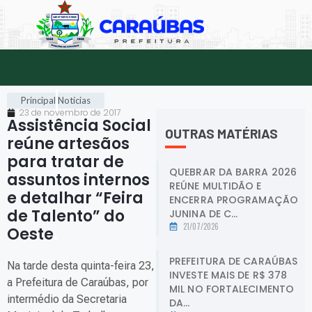
Principal
Notícias
23 de novembro de 2017
Assistência Social
OUTRAS MATÉRIAS
reúne artesãos
para tratar de
QUEBRAR DA BARRA 2026
assuntos internos
REÚNE MULTIDÃO E
e detalhar “Feira
ENCERRA PROGRAMAÇÃO
de Talento” do
JUNINA DE C...
21/07/2026
Oeste
.
PREFEITURA DE CARAÚBAS
Na tarde desta quinta-feira 23,
INVESTE MAIS DE R$ 378
a Prefeitura de Caraúbas, por
MIL NO FORTALECIMENTO
intermédio da Secretaria
DA...