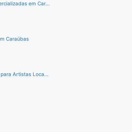
cializadas em Car...
 em Caraúbas
ara Artistas Loca...