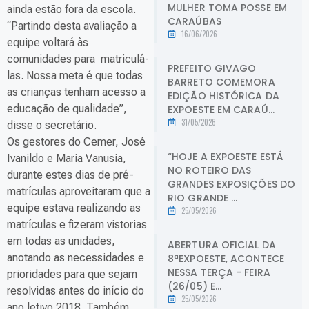
MULHER TOMA POSSE EM
ainda estão fora da escola.
CARAÚBAS
“Partindo desta avaliação a
16/06/2026
equipe voltará às
comunidades para matriculá-
PREFEITO GIVAGO
las. Nossa meta é que todas
BARRETO COMEMORA
as crianças tenham acesso a
EDIÇÃO HISTÓRICA DA
educação de qualidade”,
EXPOESTE EM CARAÚ...
31/05/2026
disse o secretário.
Os gestores do Cemer, José
“HOJE A EXPOESTE ESTÁ
Ivanildo e Maria Vanusia,
NO ROTEIRO DAS
durante estes dias de pré-
GRANDES EXPOSIÇÕES DO
matrículas aproveitaram que a
RIO GRANDE ...
equipe estava realizando as
25/05/2026
matrículas e fizeram vistorias
em todas as unidades,
ABERTURA OFICIAL DA
anotando as necessidades e
8ªEXPOESTE, ACONTECE
NESSA TERÇA - FEIRA
prioridades para que sejam
(26/05) E...
resolvidas antes do início do
25/05/2026
ano letivo 2018. Também