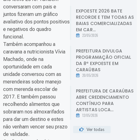
conversaram com pais e
EXPOESTE 2026 BATE
juntos fizeram um gráfico
RECORDE E TEM TODAS AS
avaliativo dos pontos positivos
BAIAS COMERCIALIZADAS
e negativos do quadro
EM CAR...
23/05/2026
funcional.
Também acompanhou a
PREFEITURA DIVULGA
caravana a nutricionista Vívia
PROGRAMAÇÃO OFICIAL
Machado, onde na
DA 8ª EXPOESTE EM
oportunidade em cada
CARAÚBAS
unidade conversou com as
20/05/2026
merendeiras sobre manejo
com merenda escolar de
PREFEITURA DE CARAÚBAS
2017. E também passou
ABRE CREDENCIAMENTO
CONTÍNUO PARA
recolhendo alimentos que
ARTISTAS LOCA...
sobraram nos almoxarifados
12/05/2026
para dar um destino e estes
não venham vencer seu prazo
Ver todas
de validade.