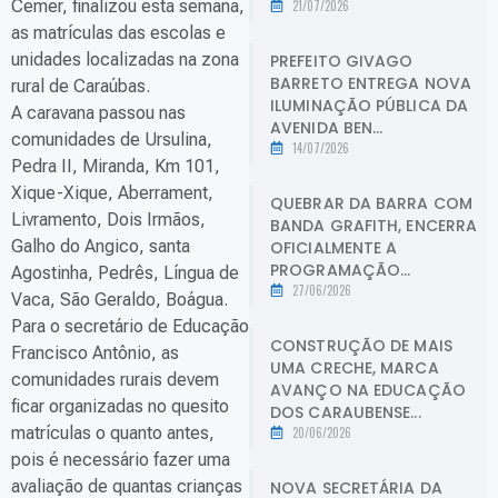
Cemer, finalizou esta semana,
21/07/2026
as matrículas das escolas e
unidades localizadas na zona
PREFEITO GIVAGO
BARRETO ENTREGA NOVA
rural de Caraúbas.
ILUMINAÇÃO PÚBLICA DA
A caravana passou nas
AVENIDA BEN...
comunidades de Ursulina,
14/07/2026
Pedra II, Miranda, Km 101,
Xique-Xique, Aberrament,
QUEBRAR DA BARRA COM
Livramento, Dois Irmãos,
BANDA GRAFITH, ENCERRA
Galho do Angico, santa
OFICIALMENTE A
PROGRAMAÇÃO...
Agostinha, Pedrês, Língua de
27/06/2026
Vaca, São Geraldo, Boágua.
Para o secretário de Educação
CONSTRUÇÃO DE MAIS
Francisco Antônio, as
UMA CRECHE, MARCA
comunidades rurais devem
AVANÇO NA EDUCAÇÃO
ficar organizadas no quesito
DOS CARAUBENSE...
matrículas o quanto antes,
20/06/2026
pois é necessário fazer uma
avaliação de quantas crianças
NOVA SECRETÁRIA DA