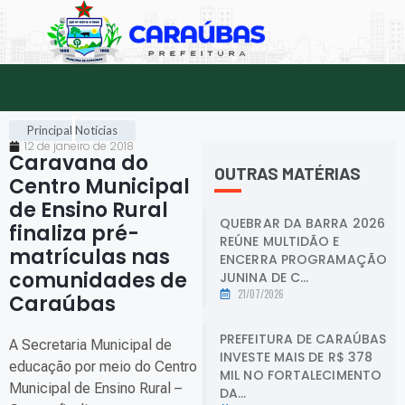
Principal
Notícias
12 de janeiro de 2018
Caravana do
OUTRAS MATÉRIAS
Centro Municipal
de Ensino Rural
QUEBRAR DA BARRA 2026
finaliza pré-
REÚNE MULTIDÃO E
matrículas nas
ENCERRA PROGRAMAÇÃO
comunidades de
JUNINA DE C...
21/07/2026
Caraúbas
.
PREFEITURA DE CARAÚBAS
A Secretaria Municipal de
INVESTE MAIS DE R$ 378
educação por meio do Centro
MIL NO FORTALECIMENTO
Municipal de Ensino Rural –
DA...