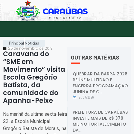
Principal
Notícias
25 de novembro de 2019
Caravana do
OUTRAS MATÉRIAS
“SME em
Movimento” visita
QUEBRAR DA BARRA 2026
Escola Gregório
REÚNE MULTIDÃO E
Batista, da
ENCERRA PROGRAMAÇÃO
comunidade do
JUNINA DE C...
21/07/2026
Apanha-Peixe
.
PREFEITURA DE CARAÚBAS
Na manhã da última sexta-feira
INVESTE MAIS DE R$ 378
22, a Escola Municipal
MIL NO FORTALECIMENTO
Gregório Batista de Morais, na
DA...