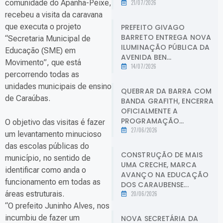
comunidade do Apanha-Peixe,
21/07/2026
recebeu a visita da caravana
que executa o projeto
PREFEITO GIVAGO
BARRETO ENTREGA NOVA
“Secretaria Municipal de
ILUMINAÇÃO PÚBLICA DA
Educação (SME) em
AVENIDA BEN...
Movimento”, que está
14/07/2026
percorrendo todas as
unidades municipais de ensino
QUEBRAR DA BARRA COM
de Caraúbas.
BANDA GRAFITH, ENCERRA
OFICIALMENTE A
PROGRAMAÇÃO...
O objetivo das visitas é fazer
27/06/2026
um levantamento minucioso
das escolas públicas do
CONSTRUÇÃO DE MAIS
município, no sentido de
UMA CRECHE, MARCA
identificar como anda o
AVANÇO NA EDUCAÇÃO
funcionamento em todas as
DOS CARAUBENSE...
áreas estruturais.
20/06/2026
“O prefeito Juninho Alves, nos
incumbiu de fazer um
NOVA SECRETÁRIA DA