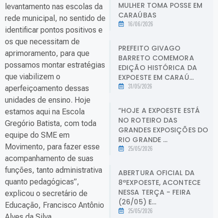
MULHER TOMA POSSE EM
levantamento nas escolas da
CARAÚBAS
rede municipal, no sentido de
16/06/2026
identificar pontos positivos e
os que necessitam de
PREFEITO GIVAGO
aprimoramento, para que
BARRETO COMEMORA
possamos montar estratégias
EDIÇÃO HISTÓRICA DA
que viabilizem o
EXPOESTE EM CARAÚ...
31/05/2026
aperfeiçoamento dessas
unidades de ensino. Hoje
“HOJE A EXPOESTE ESTÁ
estamos aqui na Escola
NO ROTEIRO DAS
Gregório Batista, com toda
GRANDES EXPOSIÇÕES DO
equipe do SME em
RIO GRANDE ...
Movimento, para fazer esse
25/05/2026
acompanhamento de suas
funções, tanto administrativa
ABERTURA OFICIAL DA
quanto pedagógicas”,
8ªEXPOESTE, ACONTECE
NESSA TERÇA - FEIRA
explicou o secretário de
(26/05) E...
Educação, Francisco Antônio
25/05/2026
Alves da Silva.