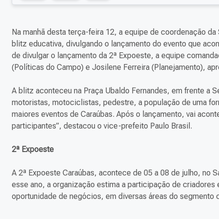
Na manhã desta terça-feira 12, a equipe de coordenação da
blitz educativa, divulgando o lançamento do evento que aco
de divulgar o lançamento da 2ª Expoeste, a equipe comandada
(Políticas do Campo) e Josilene Ferreira (Planejamento), apr
A blitz aconteceu na Praça Ubaldo Fernandes, em frente a S
motoristas, motociclistas, pedestre, a população de uma fo
maiores eventos de Caraúbas. Após o lançamento, vai acontec
participantes”, destacou o vice-prefeito Paulo Brasil.
2ª Expoeste
A 2ª Expoeste Caraúbas, acontece de 05 a 08 de julho, no S
esse ano, a organização estima a participação de criadores 
oportunidade de negócios, em diversas áreas do segmento 