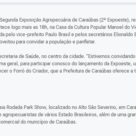
 Segunda Exposição Agropecuária de Caraúbas (2ª Expoeste), r
ntece logo mais as 18h, na Casa da Cultura Popular Manoel do Vi
 pelo vice-prefeito Paulo Brasil e pelos secretários Elionaldo
oveitou para convidar a população e panfletar.
ecretaria de Saúde, no centro da cidade. “Estivemos convidando
rma geral, para participar conosco do lançamento da Expoeste, 
er o Forró do Criador, que a Prefeitura de Caraúbas oferece a 
aia Rodada Park Show, localizado no Alto São Severino, em Car
e agropecuaristas de vários Estado Brasileiros, além de uma gra
comercial do município de Caraúbas.