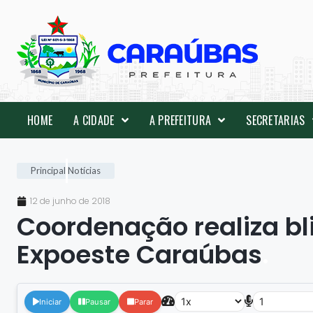
HOME
A CIDADE
A PREFEITURA
SECRETARIAS
Principal
Notícias
12 de junho de 2018
Coordenação realiza bl
Expoeste Caraúbas
.
Iniciar
Pausar
Parar