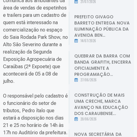
comunica aos ambulantes da
21/07/2026
área de vendas de espetinhos
e trailers para um cadastro de
PREFEITO GIVAGO
quem está interessado na
BARRETO ENTREGA NOVA
ILUMINAÇÃO PÚBLICA DA
comercialização no espaço
AVENIDA BEN...
do Saia Rodada Park Show, no
14/07/2026
Alto São Severino durante a
realização da Segunda
QUEBRAR DA BARRA COM
Exposição Agropecuária de
BANDA GRAFITH, ENCERRA
Caraúbas (2ª Expoete) que
OFICIALMENTE A
acontecerá de 05 a 08 de
PROGRAMAÇÃO...
27/06/2026
julho.
CONSTRUÇÃO DE MAIS
O responsável pelo cadastro é
UMA CRECHE, MARCA
o funcionário do setor de
AVANÇO NA EDUCAÇÃO
tributos, Pedro ítalo que
DOS CARAUBENSE...
estará a disposição nos dias
20/06/2026
21 e 25 no horário de 14h às
17h no Auditório da prefeitura.
NOVA SECRETÁRIA DA