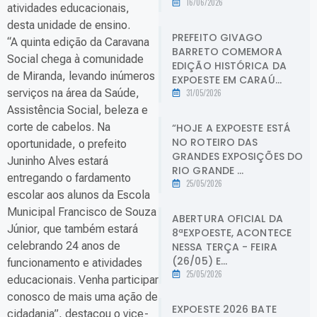
16/06/2026
atividades educacionais,
desta unidade de ensino.
PREFEITO GIVAGO
“A quinta edição da Caravana
BARRETO COMEMORA
Social chega à comunidade
EDIÇÃO HISTÓRICA DA
de Miranda, levando inúmeros
EXPOESTE EM CARAÚ...
serviços na área da Saúde,
31/05/2026
Assistência Social, beleza e
corte de cabelos. Na
“HOJE A EXPOESTE ESTÁ
NO ROTEIRO DAS
oportunidade, o prefeito
GRANDES EXPOSIÇÕES DO
Juninho Alves estará
RIO GRANDE ...
entregando o fardamento
25/05/2026
escolar aos alunos da Escola
Municipal Francisco de Souza
ABERTURA OFICIAL DA
Júnior, que também estará
8ªEXPOESTE, ACONTECE
celebrando 24 anos de
NESSA TERÇA - FEIRA
(26/05) E...
funcionamento e atividades
25/05/2026
educacionais. Venha participar
conosco de mais uma ação de
EXPOESTE 2026 BATE
cidadania”, destacou o vice-