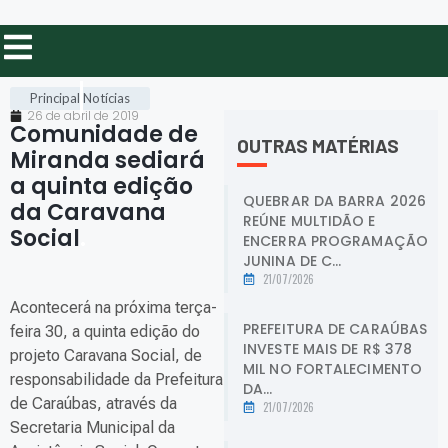
Principal
Notícias
26 de abril de 2019
Comunidade de
OUTRAS MATÉRIAS
Miranda sediará
a quinta edição
QUEBRAR DA BARRA 2026
da Caravana
REÚNE MULTIDÃO E
Social
.
ENCERRA PROGRAMAÇÃO
JUNINA DE C...
21/07/2026
Acontecerá na próxima terça-
PREFEITURA DE CARAÚBAS
feira 30, a quinta edição do
INVESTE MAIS DE R$ 378
projeto Caravana Social, de
MIL NO FORTALECIMENTO
responsabilidade da Prefeitura
DA...
de Caraúbas, através da
21/07/2026
Secretaria Municipal da