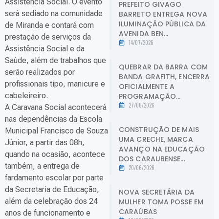
Assistência Social. O evento
PREFEITO GIVAGO
será sediado na comunidade
BARRETO ENTREGA NOVA
ILUMINAÇÃO PÚBLICA DA
de Miranda e contará com
AVENIDA BEN...
prestação de serviços da
14/07/2026
Assistência Social e da
Saúde, além de trabalhos que
QUEBRAR DA BARRA COM
serão realizados por
BANDA GRAFITH, ENCERRA
profissionais tipo, manicure e
OFICIALMENTE A
cabeleireiro.
PROGRAMAÇÃO...
27/06/2026
A Caravana Social acontecerá
nas dependências da Escola
CONSTRUÇÃO DE MAIS
Municipal Francisco de Souza
UMA CRECHE, MARCA
Júnior, a partir das 08h,
AVANÇO NA EDUCAÇÃO
quando na ocasião, acontece
DOS CARAUBENSE...
também, a entrega de
20/06/2026
fardamento escolar por parte
da Secretaria de Educação,
NOVA SECRETÁRIA DA
além da celebração dos 24
MULHER TOMA POSSE EM
CARAÚBAS
anos de funcionamento e