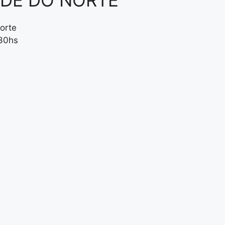
NDE DO NORTE
orte
:30hs