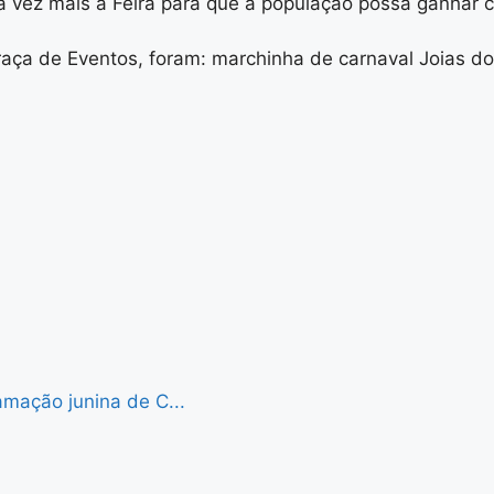
 vez mais a Feira para que a população possa ganhar co
raça de Eventos, foram: marchinha de carnaval Joias d
mação junina de C...