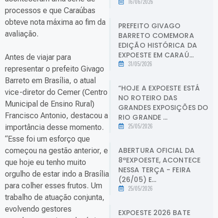
16/06/2026
processos e que Caraúbas
obteve nota máxima ao fim da
PREFEITO GIVAGO
avaliação.
BARRETO COMEMORA
EDIÇÃO HISTÓRICA DA
EXPOESTE EM CARAÚ...
Antes de viajar para
31/05/2026
representar o prefeito Givago
Barreto em Brasília, o atual
“HOJE A EXPOESTE ESTÁ
vice-diretor do Cemer (Centro
NO ROTEIRO DAS
Municipal de Ensino Rural)
GRANDES EXPOSIÇÕES DO
Francisco Antonio, destacou a
RIO GRANDE ...
25/05/2026
importância desse momento.
“Esse foi um esforço que
ABERTURA OFICIAL DA
começou na gestão anterior, e
8ªEXPOESTE, ACONTECE
que hoje eu tenho muito
NESSA TERÇA - FEIRA
orgulho de estar indo a Brasília
(26/05) E...
para colher esses frutos. Um
25/05/2026
trabalho de atuação conjunta,
evolvendo gestores
EXPOESTE 2026 BATE