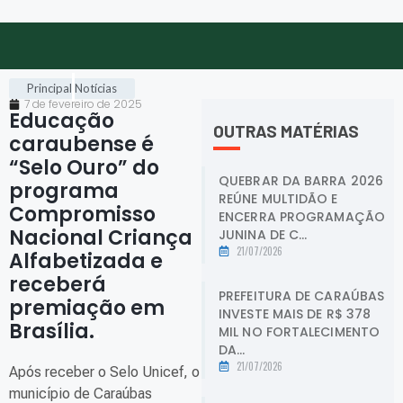
Principal
Notícias
7 de fevereiro de 2025
Educação
OUTRAS MATÉRIAS
caraubense é
“Selo Ouro” do
QUEBRAR DA BARRA 2026
programa
REÚNE MULTIDÃO E
Compromisso
ENCERRA PROGRAMAÇÃO
Nacional Criança
JUNINA DE C...
21/07/2026
Alfabetizada e
receberá
PREFEITURA DE CARAÚBAS
premiação em
INVESTE MAIS DE R$ 378
Brasília.
.
MIL NO FORTALECIMENTO
DA...
21/07/2026
Após receber o Selo Unicef, o
município de Caraúbas