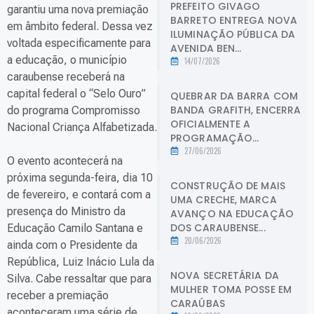
PREFEITO GIVAGO
garantiu uma nova premiação
BARRETO ENTREGA NOVA
em âmbito federal. Dessa vez
ILUMINAÇÃO PÚBLICA DA
voltada especificamente para
AVENIDA BEN...
a educação, o município
14/07/2026
caraubense receberá na
capital federal o “Selo Ouro”
QUEBRAR DA BARRA COM
BANDA GRAFITH, ENCERRA
do programa Compromisso
OFICIALMENTE A
Nacional Criança Alfabetizada.
PROGRAMAÇÃO...
27/06/2026
O evento acontecerá na
próxima segunda-feira, dia 10
CONSTRUÇÃO DE MAIS
de fevereiro, e contará com a
UMA CRECHE, MARCA
presença do Ministro da
AVANÇO NA EDUCAÇÃO
DOS CARAUBENSE...
Educação Camilo Santana e
20/06/2026
ainda com o Presidente da
República, Luiz Inácio Lula da
NOVA SECRETÁRIA DA
Silva. Cabe ressaltar que para
MULHER TOMA POSSE EM
receber a premiação
CARAÚBAS
aconteceram uma série de