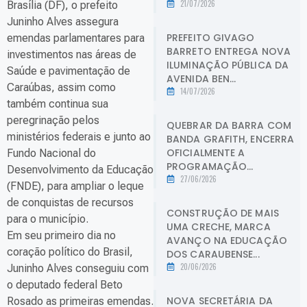
21/07/2026
Brasília (DF), o prefeito
Juninho Alves assegura
PREFEITO GIVAGO
emendas parlamentares para
BARRETO ENTREGA NOVA
investimentos nas áreas de
ILUMINAÇÃO PÚBLICA DA
Saúde e pavimentação de
AVENIDA BEN...
Caraúbas, assim como
14/07/2026
também continua sua
peregrinação pelos
QUEBRAR DA BARRA COM
ministérios federais e junto ao
BANDA GRAFITH, ENCERRA
OFICIALMENTE A
Fundo Nacional do
PROGRAMAÇÃO...
Desenvolvimento da Educação
27/06/2026
(FNDE), para ampliar o leque
de conquistas de recursos
CONSTRUÇÃO DE MAIS
para o município.
UMA CRECHE, MARCA
Em seu primeiro dia no
AVANÇO NA EDUCAÇÃO
coração político do Brasil,
DOS CARAUBENSE...
20/06/2026
Juninho Alves conseguiu com
o deputado federal Beto
NOVA SECRETÁRIA DA
Rosado as primeiras emendas.