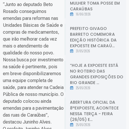
MULHER TOMA POSSE EM
“Junto ao deputado Beto
CARAÚBAS
Rosado conseguimos
16/06/2026
emendas para reformas nas
Unidades Básicas de Saúde e
PREFEITO GIVAGO
compras de medicamentos,
BARRETO COMEMORA
que irão melhorar cada vez
EDIÇÃO HISTÓRICA DA
EXPOESTE EM CARAÚ...
mais o atendimento de
31/05/2026
qualidade do nosso povo.
Nossa busca por investimento
“HOJE A EXPOESTE ESTÁ
na saúde é pertinente, pois
NO ROTEIRO DAS
em breve disponibilizaremos
GRANDES EXPOSIÇÕES DO
uma equipe completa de
RIO GRANDE ...
saúde, para atender na Cadeia
25/05/2026
Pública de nosso município. O
deputado colocou ainda
ABERTURA OFICIAL DA
8ªEXPOESTE, ACONTECE
emendas para a pavimentação
NESSA TERÇA - FEIRA
das ruas de Caraúbas”,
(26/05) E...
destacou Juninho Alves.
25/05/2026
O prefeito Juninho Alves