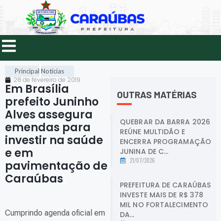
Principal
Notícias
28 de fevereiro de 2019
Em Brasília
OUTRAS MATÉRIAS
prefeito Juninho
Alves assegura
QUEBRAR DA BARRA 2026
emendas para
REÚNE MULTIDÃO E
investir na saúde
ENCERRA PROGRAMAÇÃO
e em
JUNINA DE C...
21/07/2026
pavimentação de
Caraúbas
.
PREFEITURA DE CARAÚBAS
INVESTE MAIS DE R$ 378
MIL NO FORTALECIMENTO
Cumprindo agenda oficial em
DA...