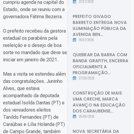
21/07/2026
cumpriu agenda na capital do
Estado, onde se reuniu com a
PREFEITO GIVAGO
governadora Fátima Bezerra.
BARRETO ENTREGA NOVA
ILUMINAÇÃO PÚBLICA DA
O prefeito recebeu da gestora
AVENIDA BEN...
estadual os parabéns pela
14/07/2026
reeleição e o desejo de boa
sorte no mandado que deve se
QUEBRAR DA BARRA COM
iniciar em janeiro de 2021.
BANDA GRAFITH, ENCERRA
OFICIALMENTE A
PROGRAMAÇÃO...
Mas a visita se estendeu além
27/06/2026
das congratulações. Juninho
Alves, que estava
CONSTRUÇÃO DE MAIS
acompanhado da deputada
UMA CRECHE, MARCA
estadual Isolda Dantas (PT) e
AVANÇO NA EDUCAÇÃO
dos vereadores eleitos
DOS CARAUBENSE...
20/06/2026
Tanildo Fernandes (PT) de
Caraúbas e Lilia Holanda (PT)
NOVA SECRETÁRIA DA
de Campo Grande, também