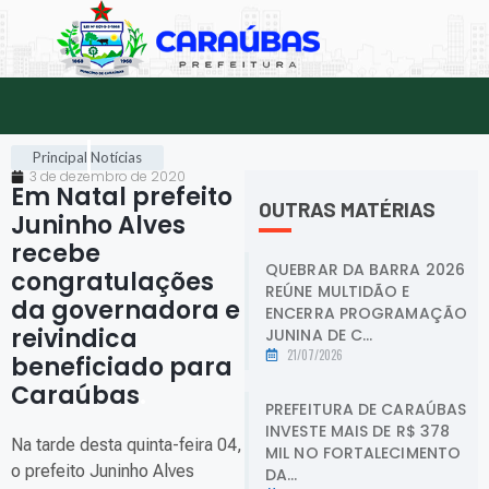
Principal
Notícias
3 de dezembro de 2020
Em Natal prefeito
OUTRAS MATÉRIAS
Juninho Alves
recebe
QUEBRAR DA BARRA 2026
congratulações
REÚNE MULTIDÃO E
da governadora e
ENCERRA PROGRAMAÇÃO
reivindica
JUNINA DE C...
21/07/2026
beneficiado para
Caraúbas
.
PREFEITURA DE CARAÚBAS
INVESTE MAIS DE R$ 378
Na tarde desta quinta-feira 04,
MIL NO FORTALECIMENTO
o prefeito Juninho Alves
DA...