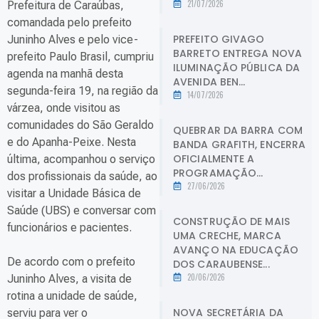
21/07/2026
Prefeitura de Caraúbas,
comandada pelo prefeito
PREFEITO GIVAGO
Juninho Alves e pelo vice-
BARRETO ENTREGA NOVA
prefeito Paulo Brasil, cumpriu
ILUMINAÇÃO PÚBLICA DA
agenda na manhã desta
AVENIDA BEN...
segunda-feira 19, na região da
14/07/2026
várzea, onde visitou as
comunidades do São Geraldo
QUEBRAR DA BARRA COM
e do Apanha-Peixe. Nesta
BANDA GRAFITH, ENCERRA
OFICIALMENTE A
última, acompanhou o serviço
PROGRAMAÇÃO...
dos profissionais da saúde, ao
27/06/2026
visitar a Unidade Básica de
Saúde (UBS) e conversar com
CONSTRUÇÃO DE MAIS
funcionários e pacientes.
UMA CRECHE, MARCA
AVANÇO NA EDUCAÇÃO
De acordo com o prefeito
DOS CARAUBENSE...
20/06/2026
Juninho Alves, a visita de
rotina a unidade de saúde,
NOVA SECRETÁRIA DA
serviu para ver o