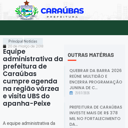
Principal
Notícias
20 de março de 2018
Equipe
OUTRAS MATÉRIAS
administrativa da
prefeitura de
QUEBRAR DA BARRA 2026
Caraúbas
REÚNE MULTIDÃO E
cumpre agenda
ENCERRA PROGRAMAÇÃO
na região várzea
JUNINA DE C...
21/07/2026
e visita UBS do
apanha-Peixe
.
PREFEITURA DE CARAÚBAS
INVESTE MAIS DE R$ 378
MIL NO FORTALECIMENTO
A equipe administrativa da
DA...