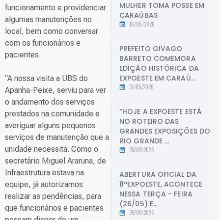
MULHER TOMA POSSE EM
funcionamento e providenciar
CARAÚBAS
algumas manutenções no
16/06/2026
local, bem como conversar
com os funcionários e
PREFEITO GIVAGO
pacientes.
BARRETO COMEMORA
EDIÇÃO HISTÓRICA DA
EXPOESTE EM CARAÚ...
“A nossa visita a UBS do
31/05/2026
Apanha-Peixe, serviu para ver
o andamento dos serviços
“HOJE A EXPOESTE ESTÁ
prestados na comunidade e
NO ROTEIRO DAS
averiguar alguns pequenos
GRANDES EXPOSIÇÕES DO
serviços de manutenção que a
RIO GRANDE ...
unidade necessita. Como o
25/05/2026
secretário Miguel Araruna, de
Infraestrutura estava na
ABERTURA OFICIAL DA
8ªEXPOESTE, ACONTECE
equipe, já autorizamos
NESSA TERÇA - FEIRA
realizar as pendências, para
(26/05) E...
que funcionários e pacientes
25/05/2026
possam dispor de um