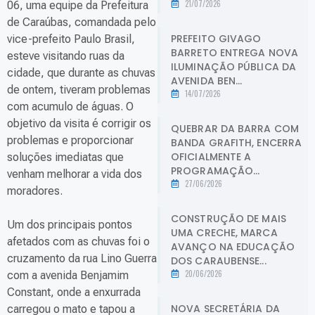
21/07/2026
06, uma equipe da Prefeitura
de Caraúbas, comandada pelo
PREFEITO GIVAGO
vice-prefeito Paulo Brasil,
BARRETO ENTREGA NOVA
esteve visitando ruas da
ILUMINAÇÃO PÚBLICA DA
cidade, que durante as chuvas
AVENIDA BEN...
de ontem, tiveram problemas
14/07/2026
com acumulo de águas. O
objetivo da visita é corrigir os
QUEBRAR DA BARRA COM
problemas e proporcionar
BANDA GRAFITH, ENCERRA
OFICIALMENTE A
soluções imediatas que
PROGRAMAÇÃO...
venham melhorar a vida dos
27/06/2026
moradores.
CONSTRUÇÃO DE MAIS
Um dos principais pontos
UMA CRECHE, MARCA
afetados com as chuvas foi o
AVANÇO NA EDUCAÇÃO
cruzamento da rua Lino Guerra
DOS CARAUBENSE...
20/06/2026
com a avenida Benjamim
Constant, onde a enxurrada
NOVA SECRETÁRIA DA
carregou o mato e tapou a