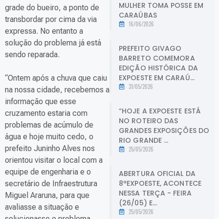
MULHER TOMA POSSE EM
grade do bueiro, a ponto de
CARAÚBAS
transbordar por cima da via
16/06/2026
expressa. No entanto a
solução do problema já está
PREFEITO GIVAGO
sendo reparada.
BARRETO COMEMORA
EDIÇÃO HISTÓRICA DA
EXPOESTE EM CARAÚ...
“Ontem após a chuva que caiu
31/05/2026
na nossa cidade, recebemos a
informação que esse
“HOJE A EXPOESTE ESTÁ
cruzamento estaria com
NO ROTEIRO DAS
problemas de acúmulo de
GRANDES EXPOSIÇÕES DO
água e hoje muito cedo, o
RIO GRANDE ...
prefeito Juninho Alves nos
25/05/2026
orientou visitar o local com a
equipe de engenharia e o
ABERTURA OFICIAL DA
8ªEXPOESTE, ACONTECE
secretário de Infraestrutura
NESSA TERÇA - FEIRA
Miguel Araruna, para que
(26/05) E...
avaliasse a situação e
25/05/2026
solucionasse o problema.