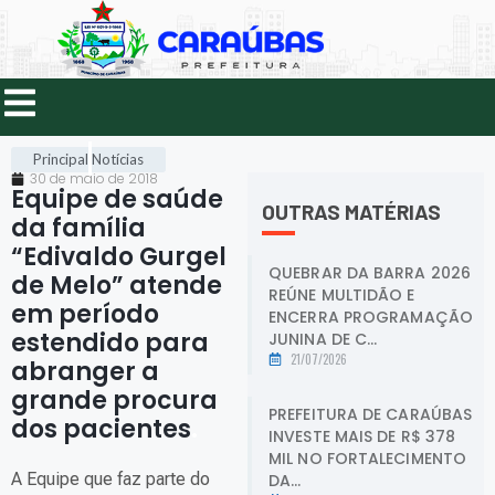
Principal
Notícias
30 de maio de 2018
Equipe de saúde
OUTRAS MATÉRIAS
da família
“Edivaldo Gurgel
QUEBRAR DA BARRA 2026
de Melo” atende
REÚNE MULTIDÃO E
em período
ENCERRA PROGRAMAÇÃO
estendido para
JUNINA DE C...
21/07/2026
abranger a
grande procura
PREFEITURA DE CARAÚBAS
dos pacientes
.
INVESTE MAIS DE R$ 378
MIL NO FORTALECIMENTO
A Equipe que faz parte do
DA...