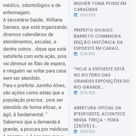
MULHER TOMA POSSE EM
médico, odontológico e de
CARAÚBAS
enfermagem.
16/06/2026
A secretária Saúde, Williana
Samara, que está organizando
PREFEITO GIVAGO
diversos calendários de
BARRETO COMEMORA
atendimentos, escalas, e
EDIÇÃO HISTÓRICA DA
EXPOESTE EM CARAÚ...
dentre outros , disse que está
31/05/2026
satisfeita com esta ação, pois
vai diminuir as filas de espera,
“HOJE A EXPOESTE ESTÁ
e ninguém vai voltar para casa
NO ROTEIRO DAS
sem ser atendido.
GRANDES EXPOSIÇÕES DO
Para o prefeito Juninho Alves,
RIO GRANDE ...
são ações como estas que a
25/05/2026
população precisa; pois ser
atendido de forma eficaz, e
ABERTURA OFICIAL DA
8ªEXPOESTE, ACONTECE
ágil, é fundamental. “
NESSA TERÇA - FEIRA
Sabemos que a demanda é
(26/05) E...
grande, a procura por médicos
25/05/2026