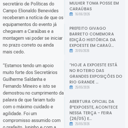
MULHER TOMA POSSE EM
secretário de Políticas do
CARAÚBAS
Campo Elionaldo Benevides
16/06/2026
receberam a notícia de que os
equipamentos do evento já
PREFEITO GIVAGO
chegavam a Caraúbas e a
BARRETO COMEMORA
montagem vai poder se iniciar
EDIÇÃO HISTÓRICA DA
no prazo correto ou ainda
EXPOESTE EM CARAÚ...
31/05/2026
mais cedo.
“HOJE A EXPOESTE ESTÁ
“Estamos tendo um apoio
NO ROTEIRO DAS
muito forte dos Secretários
GRANDES EXPOSIÇÕES DO
Guilherme Saldanha e
RIO GRANDE ...
Fernando Mineiro e isto se
25/05/2026
demostrou no cumprimento da
palavra de que fariam tudo
ABERTURA OFICIAL DA
com o máximo cuidado e
8ªEXPOESTE, ACONTECE
NESSA TERÇA - FEIRA
agilidade. Foi um
(26/05) E...
compromisso assumido com
25/05/2026
o prefeito Juninho e com a