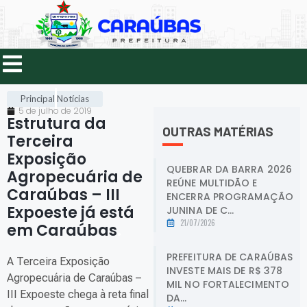
Principal
Notícias
5 de julho de 2019
Estrutura da
OUTRAS MATÉRIAS
Terceira
Exposição
QUEBRAR DA BARRA 2026
Agropecuária de
REÚNE MULTIDÃO E
Caraúbas – III
ENCERRA PROGRAMAÇÃO
Expoeste já está
JUNINA DE C...
21/07/2026
em Caraúbas
.
PREFEITURA DE CARAÚBAS
A Terceira Exposição
INVESTE MAIS DE R$ 378
Agropecuária de Caraúbas –
MIL NO FORTALECIMENTO
III Expoeste chega à reta final
DA...