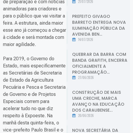
de preparação e com notícias
21/07/2026
animadoras para criadores e
para o público que vai visitar a
PREFEITO GIVAGO
BARRETO ENTREGA NOVA
feira. A estrutura, ainda maior
ILUMINAÇÃO PÚBLICA DA
esse ano já começou a chegar
AVENIDA BEN...
à cidade e será montada com
14/07/2026
maior agilidade.
QUEBRAR DA BARRA COM
Para 2019, o Governo do
BANDA GRAFITH, ENCERRA
Estado, mais especificamente
OFICIALMENTE A
PROGRAMAÇÃO...
as Secretárias de Secretaria
27/06/2026
de Estado da Agricultura
Pecuária e Pesca e Secretaria
CONSTRUÇÃO DE MAIS
de Governo e de Projetos
UMA CRECHE, MARCA
Especiais correm para
AVANÇO NA EDUCAÇÃO
acelerar tudo no que diz
DOS CARAUBENSE...
respeito à Expoeste. Na
20/06/2026
manhã desta quinta-feira, o
vice-prefeito Paulo Brasil e o
NOVA SECRETÁRIA DA