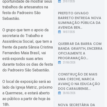
oportunidade de mostrar seus
21/07/2026
trabalhos de artesanatos na
festa do Padroeiro São
PREFEITO GIVAGO
BARRETO ENTREGA NOVA
Sebastião.
ILUMINAÇÃO PÚBLICA DA
AVENIDA BEN...
O grupo que tem o apoio da
14/07/2026
secretaria do Trabalho e
Assistência Social, que tem a
QUEBRAR DA BARRA COM
frente da pasta Sânsia Cristina
BANDA GRAFITH, ENCERRA
Fernandes Maia Brasil, vai
OFICIALMENTE A
PROGRAMAÇÃO...
está expondo suas artes
27/06/2026
durante todos os dias de festa
do Padroeiro São Sebastião.
CONSTRUÇÃO DE MAIS
UMA CRECHE, MARCA
O local de exposição será ao
AVANÇO NA EDUCAÇÃO
lado da Igreja Matriz, próximo
DOS CARAUBENSE...
a Quermese, e estará aberto
20/06/2026
ao público a partir de hoje às
18h.
NOVA SECRETÁRIA DA