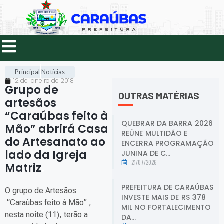
Principal
Notícias
12 de janeiro de 2018
Grupo de
OUTRAS MATÉRIAS
artesãos
“Caraúbas feito à
QUEBRAR DA BARRA 2026
Mão” abrirá Casa
REÚNE MULTIDÃO E
do Artesanato ao
ENCERRA PROGRAMAÇÃO
lado da Igreja
JUNINA DE C...
21/07/2026
Matriz
.
PREFEITURA DE CARAÚBAS
O grupo de Artesãos
INVESTE MAIS DE R$ 378
“Caraúbas feito à Mão” ,
MIL NO FORTALECIMENTO
nesta noite (11), terão a
DA...