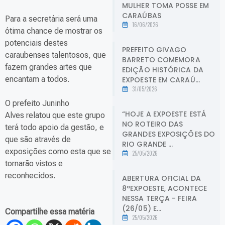
MULHER TOMA POSSE EM
CARAÚBAS
Para a secretária será uma
16/06/2026
ótima chance de mostrar os
potenciais destes
PREFEITO GIVAGO
caraubenses talentosos, que
BARRETO COMEMORA
fazem grandes artes que
EDIÇÃO HISTÓRICA DA
encantam a todos.
EXPOESTE EM CARAÚ...
31/05/2026
O prefeito Juninho
“HOJE A EXPOESTE ESTÁ
Alves relatou que este grupo
NO ROTEIRO DAS
terá todo apoio da gestão, e
GRANDES EXPOSIÇÕES DO
que são através de
RIO GRANDE ...
exposições como esta que se
25/05/2026
tornarão vistos e
reconhecidos.
ABERTURA OFICIAL DA
8ªEXPOESTE, ACONTECE
NESSA TERÇA - FEIRA
(26/05) E...
Compartilhe essa matéria
25/05/2026