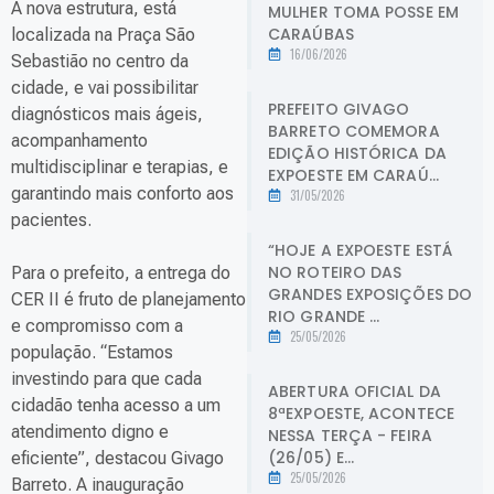
A nova estrutura, está
MULHER TOMA POSSE EM
CARAÚBAS
localizada na Praça São
16/06/2026
Sebastião no centro da
cidade, e vai possibilitar
PREFEITO GIVAGO
diagnósticos mais ágeis,
BARRETO COMEMORA
acompanhamento
EDIÇÃO HISTÓRICA DA
multidisciplinar e terapias, e
EXPOESTE EM CARAÚ...
garantindo mais conforto aos
31/05/2026
pacientes.
“HOJE A EXPOESTE ESTÁ
NO ROTEIRO DAS
Para o prefeito, a entrega do
GRANDES EXPOSIÇÕES DO
CER II é fruto de planejamento
RIO GRANDE ...
e compromisso com a
25/05/2026
população. “Estamos
investindo para que cada
ABERTURA OFICIAL DA
cidadão tenha acesso a um
8ªEXPOESTE, ACONTECE
atendimento digno e
NESSA TERÇA - FEIRA
(26/05) E...
eficiente”, destacou Givago
25/05/2026
Barreto. A inauguração