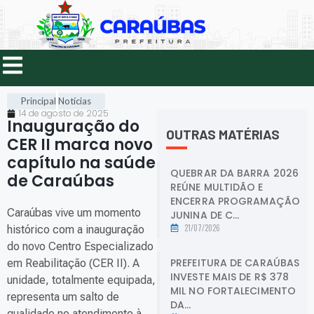
Principal
Notícias
14 de agosto de 2025
Inauguração do
OUTRAS MATÉRIAS
CER II marca novo
capítulo na saúde
QUEBRAR DA BARRA 2026
de Caraúbas
.
REÚNE MULTIDÃO E
ENCERRA PROGRAMAÇÃO
Caraúbas vive um momento
JUNINA DE C...
21/07/2026
histórico com a inauguração
do novo Centro Especializado
PREFEITURA DE CARAÚBAS
em Reabilitação (CER II). A
INVESTE MAIS DE R$ 378
unidade, totalmente equipada,
MIL NO FORTALECIMENTO
representa um salto de
DA...
qualidade no atendimento à