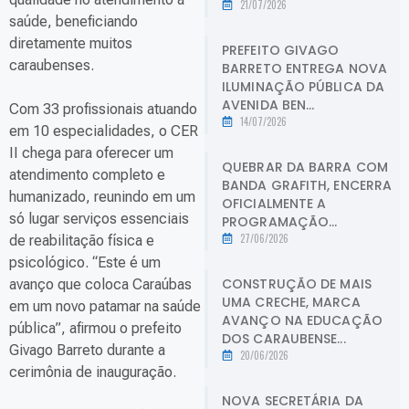
21/07/2026
saúde, beneficiando
diretamente muitos
PREFEITO GIVAGO
caraubenses.
BARRETO ENTREGA NOVA
ILUMINAÇÃO PÚBLICA DA
AVENIDA BEN...
Com 33 profissionais atuando
14/07/2026
em 10 especialidades, o CER
II chega para oferecer um
QUEBRAR DA BARRA COM
atendimento completo e
BANDA GRAFITH, ENCERRA
humanizado, reunindo em um
OFICIALMENTE A
só lugar serviços essenciais
PROGRAMAÇÃO...
27/06/2026
de reabilitação física e
psicológico. “Este é um
CONSTRUÇÃO DE MAIS
avanço que coloca Caraúbas
UMA CRECHE, MARCA
em um novo patamar na saúde
AVANÇO NA EDUCAÇÃO
pública”, afirmou o prefeito
DOS CARAUBENSE...
Givago Barreto durante a
20/06/2026
cerimônia de inauguração.
NOVA SECRETÁRIA DA